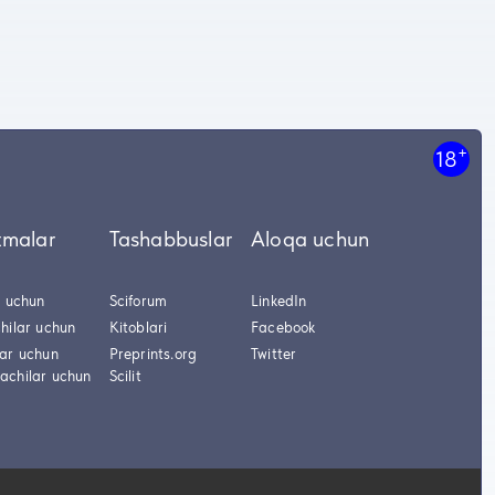
+
18
tmalar
Tashabbuslar
Aloqa uchun
r uchun
Sciforum
LinkedIn
hilar uchun
Kitoblari
Facebook
lar uchun
Preprints.org
Twitter
achilar uchun
Scilit