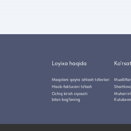
Loyixa haqida
Ko'rsa
Maqolani qayta ishlash to'lovlari
Muallifla
Hisob-fakturani to'lash
Sharhlovc
Ochiq kirish siyosati
Muharrir
bilan bog'laning
Kutubxon