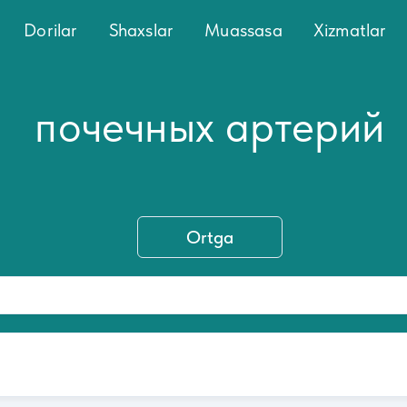
Dorilar
Shaxslar
Muassasa
Xizmatlar
почечных артерий
Ortga