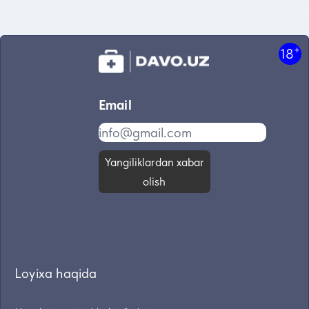
+
18
Email
Yangiliklardan xabar
olish
Loyixa haqida