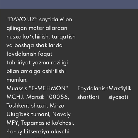
“DAVO.UZ” saytida eʼlon
qilingan materiallardan
nusxa koʻchirish, tarqatish
va boshqa shakllarda
foydalanish faqat
tahririyat yozma roziligi
bilan amalga oshirilishi
mumkin.
Muassis "E-MEHMON"
Foydalanish
Maxfiylik
MCHJ. Manzil: 100056,
shartlari
siyosati
Toshkent shaxri, Mirzo
Ulug'bek tumani, Navoiy
MFY, Tepamasjid ko'chasi,
4а-uy Litsenziya oluvchi