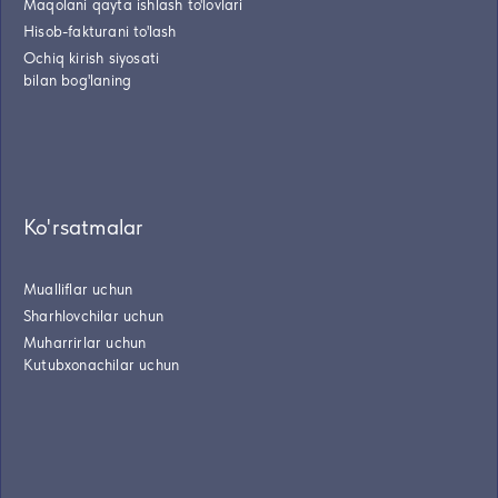
Maqolani qayta ishlash to'lovlari
Hisob-fakturani to'lash
Ochiq kirish siyosati
bilan bog'laning
Ko'rsatmalar
Mualliflar uchun
Sharhlovchilar uchun
Muharrirlar uchun
Kutubxonachilar uchun