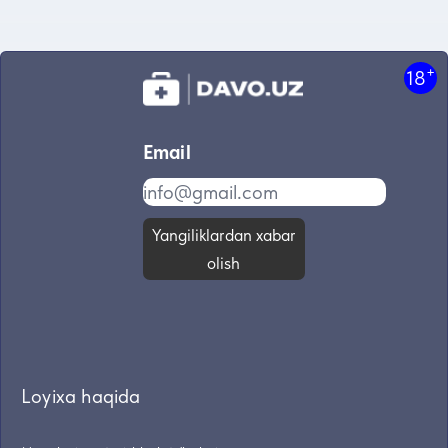
+
18
Email
Yangiliklardan xabar
olish
Loyixa haqida