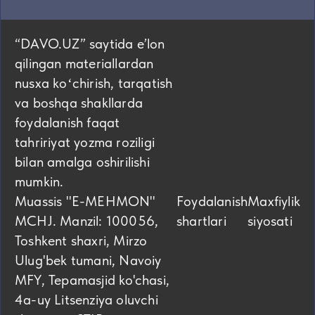
“DAVO.UZ” saytida eʼlon
qilingan materiallardan
nusxa koʻchirish, tarqatish
va boshqa shakllarda
foydalanish faqat
tahririyat yozma roziligi
bilan amalga oshirilishi
mumkin.
Muassis "E-MEHMON"
Foydalanish
Maxfiylik
MCHJ. Manzil: 100056,
shartlari
siyosati
Toshkent shaxri, Mirzo
Ulug'bek tumani, Navoiy
MFY, Tepamasjid ko'chasi,
4а-uy Litsenziya oluvchi