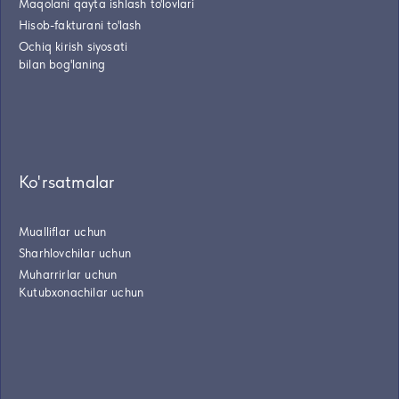
Maqolani qayta ishlash to'lovlari
Hisob-fakturani to'lash
Ochiq kirish siyosati
bilan bog'laning
Ko'rsatmalar
Mualliflar uchun
Sharhlovchilar uchun
Muharrirlar uchun
Kutubxonachilar uchun