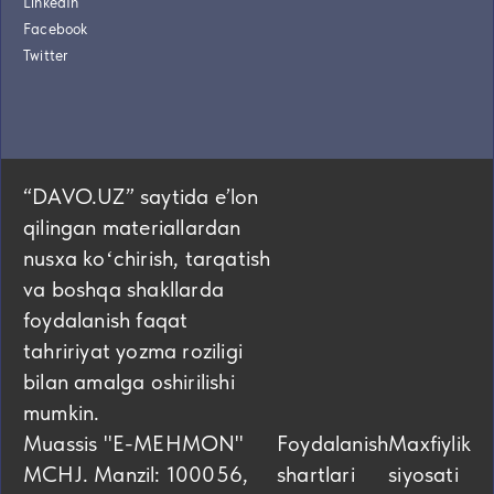
LinkedIn
Facebook
Twitter
“DAVO.UZ” saytida eʼlon
qilingan materiallardan
nusxa koʻchirish, tarqatish
va boshqa shakllarda
foydalanish faqat
tahririyat yozma roziligi
bilan amalga oshirilishi
mumkin.
Muassis "E-MEHMON"
Foydalanish
Maxfiylik
MCHJ. Manzil: 100056,
shartlari
siyosati