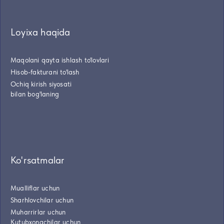
Loyixa haqida
Maqolani qayta ishlash to'lovlari
Hisob-fakturani to'lash
Ochiq kirish siyosati
bilan bog'laning
Ko'rsatmalar
Mualliflar uchun
Sharhlovchilar uchun
Muharrirlar uchun
Kutubxonachilar uchun