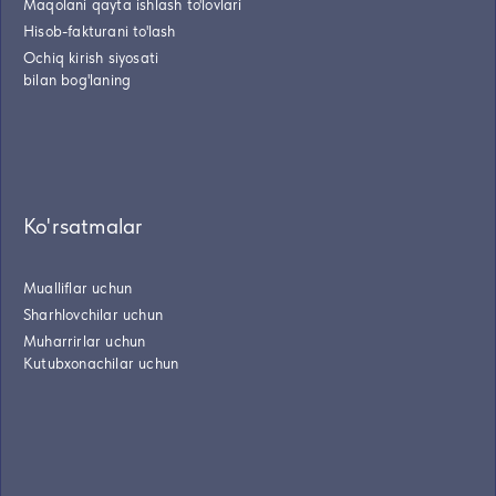
Maqolani qayta ishlash to'lovlari
Hisob-fakturani to'lash
Ochiq kirish siyosati
bilan bog'laning
Ko'rsatmalar
Mualliflar uchun
Sharhlovchilar uchun
Muharrirlar uchun
Kutubxonachilar uchun