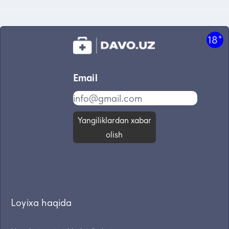
+
18
Email
Yangiliklardan xabar
olish
Loyixa haqida