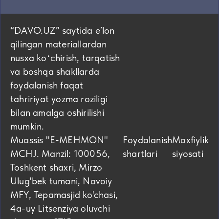
“DAVO.UZ” saytida eʼlon
qilingan materiallardan
nusxa koʻchirish, tarqatish
va boshqa shakllarda
foydalanish faqat
tahririyat yozma roziligi
bilan amalga oshirilishi
mumkin.
Muassis "E-MEHMON"
Foydalanish
Maxfiylik
MCHJ. Manzil: 100056,
shartlari
siyosati
Toshkent shaxri, Mirzo
Ulug'bek tumani, Navoiy
MFY, Tepamasjid ko'chasi,
4а-uy Litsenziya oluvchi