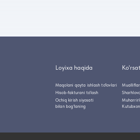
Loyixa haqida
Ko'rsa
Maqolani qayta ishlash to'lovlari
Muallifla
Hisob-fakturani to'lash
Sharhlovc
Ochiq kirish siyosati
Muharrir
bilan bog'laning
Kutubxon