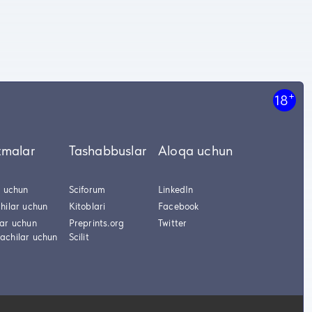
+
18
tmalar
Tashabbuslar
Aloqa uchun
r uchun
Sciforum
LinkedIn
hilar uchun
Kitoblari
Facebook
lar uchun
Preprints.org
Twitter
achilar uchun
Scilit