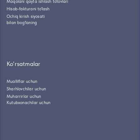
Maqolani qayta ishlash to'lovlari
Hisob-fakturani to'lash
Ochiq kirish siyosati
bilan bog'laning
Ko'rsatmalar
Mualliflar uchun
Sharhlovchilar uchun
Muharrirlar uchun
Kutubxonachilar uchun