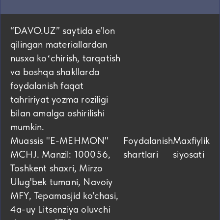
“DAVO.UZ” saytida eʼlon
qilingan materiallardan
nusxa koʻchirish, tarqatish
va boshqa shakllarda
foydalanish faqat
tahririyat yozma roziligi
bilan amalga oshirilishi
mumkin.
Muassis "E-MEHMON"
Foydalanish
Maxfiylik
MCHJ. Manzil: 100056,
shartlari
siyosati
Toshkent shaxri, Mirzo
Ulug'bek tumani, Navoiy
MFY, Tepamasjid ko'chasi,
4а-uy Litsenziya oluvchi