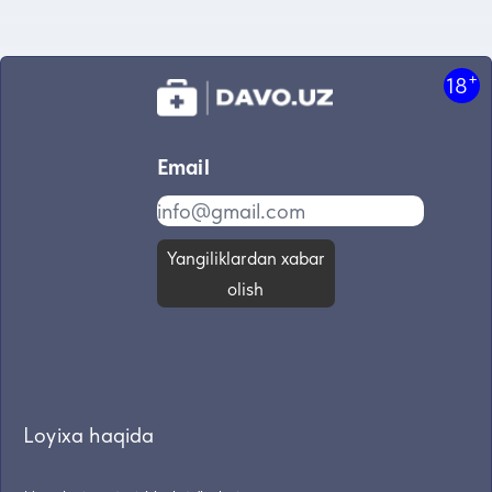
+
18
Email
Yangiliklardan xabar
olish
Loyixa haqida