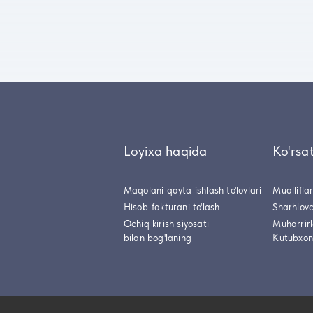
Loyixa haqida
Ko'rsa
Maqolani qayta ishlash to'lovlari
Muallifla
Hisob-fakturani to'lash
Sharhlovc
Ochiq kirish siyosati
Muharrir
bilan bog'laning
Kutubxon