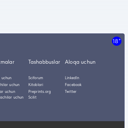
+
18
tmalar
Tashabbuslar
Aloqa uchun
r uchun
Sciforum
LinkedIn
hilar uchun
Kitoblari
Facebook
lar uchun
Preprints.org
Twitter
achilar uchun
Scilit