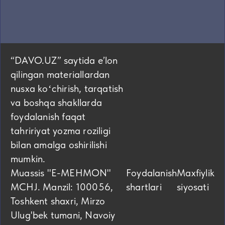
“DAVO.UZ” saytida eʼlon
qilingan materiallardan
nusxa koʻchirish, tarqatish
va boshqa shakllarda
foydalanish faqat
tahririyat yozma roziligi
bilan amalga oshirilishi
mumkin.
Muassis "E-MEHMON"
Foydalanish
Maxfiylik
MCHJ. Manzil: 100056,
shartlari
siyosati
Toshkent shaxri, Mirzo
Ulug'bek tumani, Navoiy