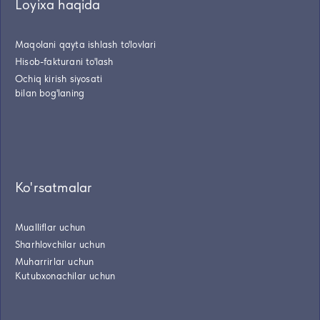
Loyixa haqida
Maqolani qayta ishlash to'lovlari
Hisob-fakturani to'lash
Ochiq kirish siyosati
bilan bog'laning
Ko'rsatmalar
Mualliflar uchun
Sharhlovchilar uchun
Muharrirlar uchun
Kutubxonachilar uchun