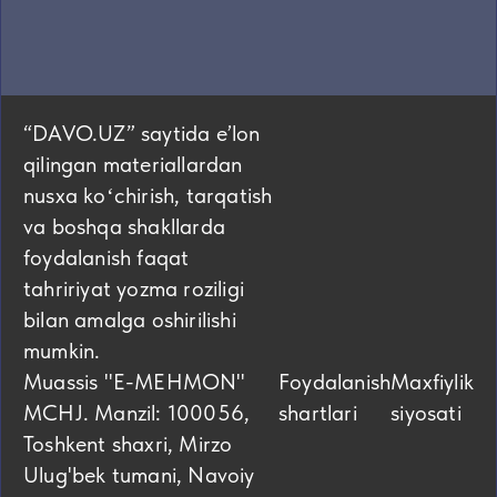
“DAVO.UZ” saytida eʼlon
qilingan materiallardan
nusxa koʻchirish, tarqatish
va boshqa shakllarda
foydalanish faqat
tahririyat yozma roziligi
bilan amalga oshirilishi
mumkin.
Muassis "E-MEHMON"
Foydalanish
Maxfiylik
MCHJ. Manzil: 100056,
shartlari
siyosati
Toshkent shaxri, Mirzo
Ulug'bek tumani, Navoiy