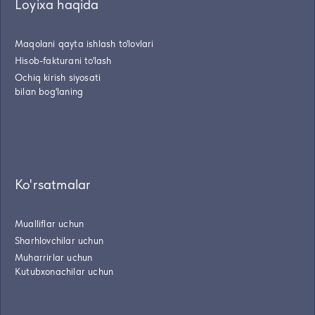
Loyixa haqida
Maqolani qayta ishlash to'lovlari
Hisob-fakturani to'lash
Ochiq kirish siyosati
bilan bog'laning
Ko'rsatmalar
Mualliflar uchun
Sharhlovchilar uchun
Muharrirlar uchun
Kutubxonachilar uchun