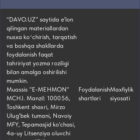
“DAVO.UZ” saytida eʼlon
qilingan materiallardan
nusxa koʻchirish, tarqatish
va boshqa shakllarda
foydalanish faqat
tahririyat yozma roziligi
bilan amalga oshirilishi
mumkin.
Muassis "E-MEHMON"
Foydalanish
Maxfiylik
MCHJ. Manzil: 100056,
shartlari
siyosati
Toshkent shaxri, Mirzo
Ulug'bek tumani, Navoiy
MFY, Tepamasjid ko'chasi,
4а-uy Litsenziya oluvchi