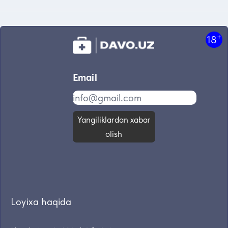
+
18
Email
Yangiliklardan xabar
olish
Loyixa haqida