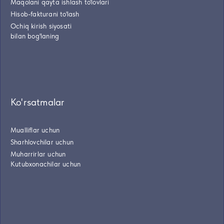
Maqolani qayta ishlash to'lovlari
Hisob-fakturani to'lash
Ochiq kirish siyosati
bilan bog'laning
Ko'rsatmalar
Mualliflar uchun
Sharhlovchilar uchun
Muharrirlar uchun
Kutubxonachilar uchun