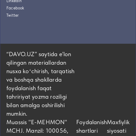
LinkedIn
Facebook
Twitter
“DAVO.UZ” saytida eʼlon
qilingan materiallardan
nusxa koʻchirish, tarqatish
va boshqa shakllarda
foydalanish faqat
tahririyat yozma roziligi
bilan amalga oshirilishi
mumkin.
Muassis "E-MEHMON"
Foydalanish
Maxfiylik
MCHJ. Manzil: 100056,
shartlari
siyosati