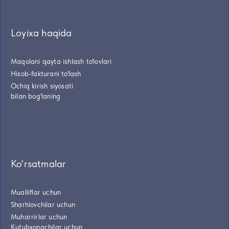
Loyixa haqida
Maqolani qayta ishlash to'lovlari
Hisob-fakturani to'lash
Ochiq kirish siyosati
bilan bog'laning
Ko'rsatmalar
Mualliflar uchun
Sharhlovchilar uchun
Muharrirlar uchun
Kutubxonachilar uchun