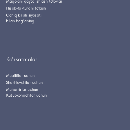
Maqolani qayta ishlash to'lovlari
Hisob-fakturani to'lash
Ochiq kirish siyosati
bilan bog'laning
Ko'rsatmalar
Mualliflar uchun
Sharhlovchilar uchun
Muharrirlar uchun
Kutubxonachilar uchun