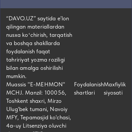
“DAVO.UZ” saytida eʼlon
qilingan materiallardan
nusxa koʻchirish, tarqatish
va boshqa shakllarda
foydalanish faqat
tahririyat yozma roziligi
bilan amalga oshirilishi
mumkin.
Muassis "E-MEHMON"
Foydalanish
Maxfiylik
MCHJ. Manzil: 100056,
shartlari
siyosati
Toshkent shaxri, Mirzo
Ulug'bek tumani, Navoiy
MFY, Tepamasjid ko'chasi,
4а-uy Litsenziya oluvchi