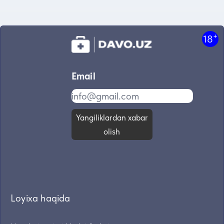
+
18
Email
Yangiliklardan xabar
olish
Loyixa haqida