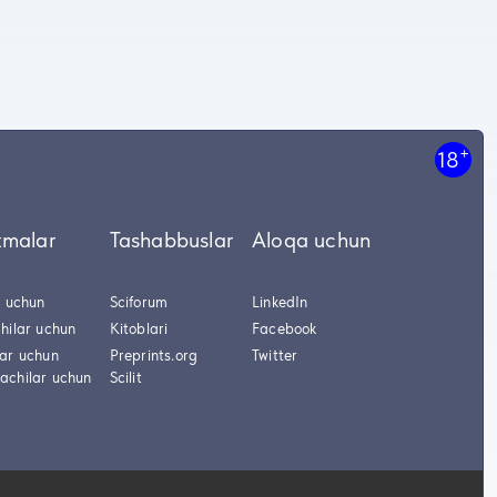
+
18
tmalar
Tashabbuslar
Aloqa uchun
r uchun
Sciforum
LinkedIn
hilar uchun
Kitoblari
Facebook
lar uchun
Preprints.org
Twitter
achilar uchun
Scilit