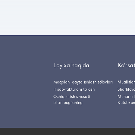
Loyixa haqida
Ko'rsa
Maqolani qayta ishlash to'lovlari
Muallifla
Hisob-fakturani to'lash
Sharhlovc
Ochiq kirish siyosati
Muharrir
bilan bog'laning
Kutubxon