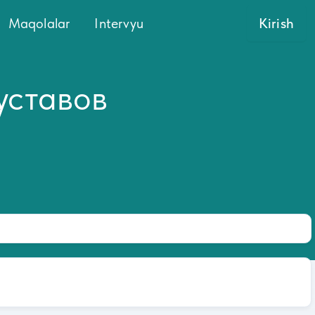
Maqolalar
Intervyu
Kirish
уставов