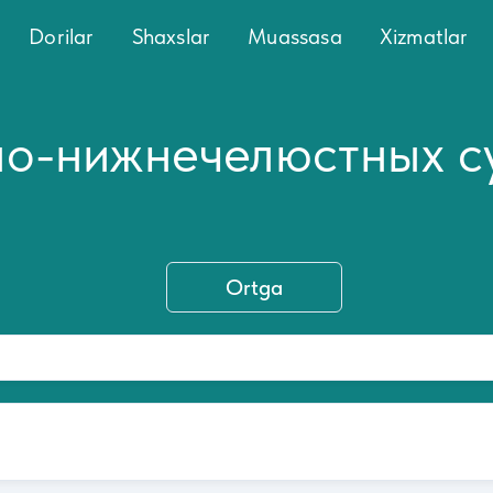
Dorilar
Shaxslar
Muassasa
Xizmatlar
но-нижнечелюстных с
Ortga