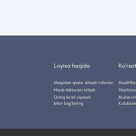
Loyixa haqida
Ko'rsa
Maqolani qayta ishlash to'lovlari
Muallifla
Hisob-fakturani to'lash
Sharhlovc
Ochiq kirish siyosati
Muharrir
bilan bog'laning
Kutubxon