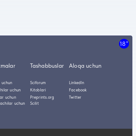
+
18
tmalar
Tashabbuslar
Aloqa uchun
r uchun
Sciforum
LinkedIn
hilar uchun
Kitoblari
Facebook
lar uchun
Preprints.org
Twitter
achilar uchun
Scilit