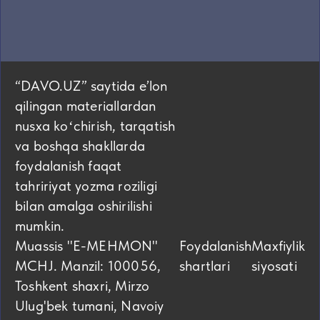
“DAVO.UZ” saytida eʼlon
qilingan materiallardan
nusxa koʻchirish, tarqatish
va boshqa shakllarda
foydalanish faqat
tahririyat yozma roziligi
bilan amalga oshirilishi
mumkin.
Muassis "E-MEHMON"
Foydalanish
Maxfiylik
MCHJ. Manzil: 100056,
shartlari
siyosati
Toshkent shaxri, Mirzo
Ulug'bek tumani, Navoiy