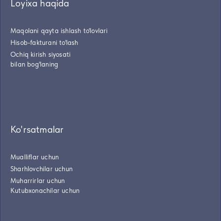
Loyixa haqida
Maqolani qayta ishlash to'lovlari
Hisob-fakturani to'lash
Ochiq kirish siyosati
bilan bog'laning
Ko'rsatmalar
Mualliflar uchun
Sharhlovchilar uchun
Muharrirlar uchun
Kutubxonachilar uchun