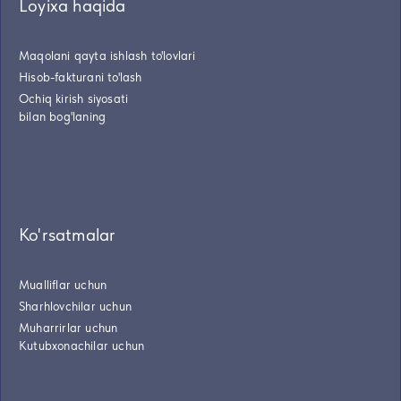
Loyixa haqida
Maqolani qayta ishlash to'lovlari
Hisob-fakturani to'lash
Ochiq kirish siyosati
bilan bog'laning
Ko'rsatmalar
Mualliflar uchun
Sharhlovchilar uchun
Muharrirlar uchun
Kutubxonachilar uchun