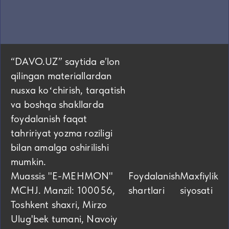
“DAVO.UZ” saytida eʼlon
qilingan materiallardan
nusxa koʻchirish, tarqatish
va boshqa shakllarda
foydalanish faqat
tahririyat yozma roziligi
bilan amalga oshirilishi
mumkin.
Muassis "E-MEHMON"
Foydalanish
Maxfiylik
MCHJ. Manzil: 100056,
shartlari
siyosati
Toshkent shaxri, Mirzo
Ulug'bek tumani, Navoiy