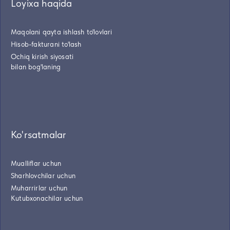
Loyixa haqida
Maqolani qayta ishlash to'lovlari
Hisob-fakturani to'lash
Ochiq kirish siyosati
bilan bog'laning
Ko'rsatmalar
Mualliflar uchun
Sharhlovchilar uchun
Muharrirlar uchun
Kutubxonachilar uchun