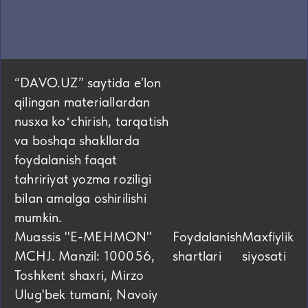
“DAVO.UZ” saytida eʼlon
qilingan materiallardan
nusxa koʻchirish, tarqatish
va boshqa shakllarda
foydalanish faqat
tahririyat yozma roziligi
bilan amalga oshirilishi
mumkin.
Muassis "E-MEHMON"
Foydalanish
Maxfiylik
MCHJ. Manzil: 100056,
shartlari
siyosati
Toshkent shaxri, Mirzo
Ulug'bek tumani, Navoiy