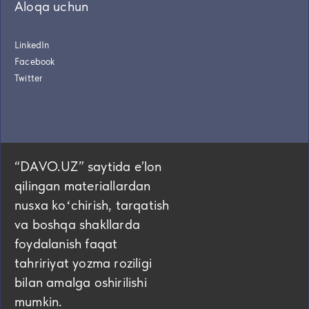
Aloqa uchun
LinkedIn
Facebook
Twitter
“DAVO.UZ” saytida eʼlon
qilingan materiallardan
nusxa koʻchirish, tarqatish
va boshqa shakllarda
foydalanish faqat
tahririyat yozma roziligi
bilan amalga oshirilishi
mumkin.