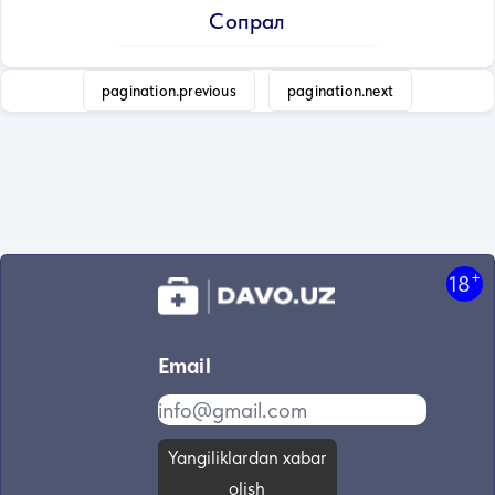
Сопрал
pagination.previous
pagination.next
+
18
Email
Yangiliklardan xabar
olish