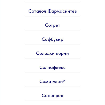
Соталол Фармасинтез
Сотрет
Софбувир
Солодки корни
Солпафлекс
Соматулин®
Сонопрел