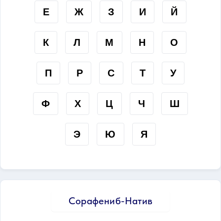
Е
Ж
З
И
Й
К
Л
М
Н
О
П
Р
С
Т
У
Ф
Х
Ц
Ч
Ш
Э
Ю
Я
Сорафениб-Натив