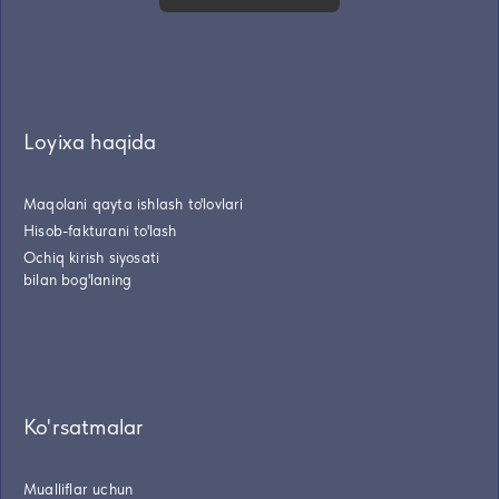
Loyixa haqida
Maqolani qayta ishlash to'lovlari
Hisob-fakturani to'lash
Ochiq kirish siyosati
bilan bog'laning
Ko'rsatmalar
Mualliflar uchun