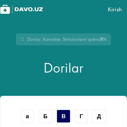
Kirish
⌘K
Dorilar
а
Б
В
Г
Д