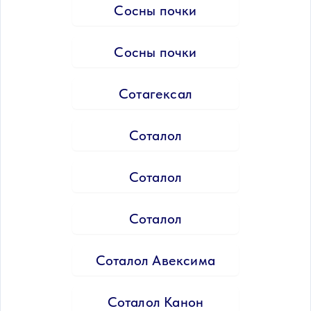
Сосны почки
Сосны почки
Сотагексал
Соталол
Соталол
Соталол
Соталол Авексима
Соталол Канон