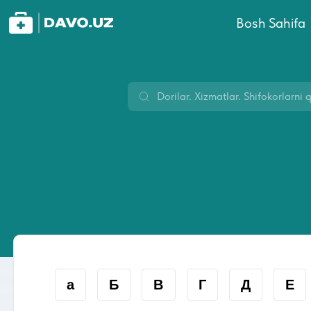
Bosh Sahifa
а
Б
В
Г
Д
Е