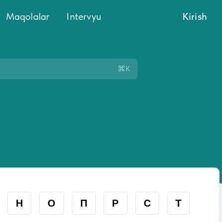
Maqolalar
Intervyu
Kirish
⌘K
Н
О
П
Р
С
Т