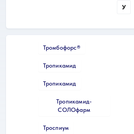
У
Тромбофорс®
Тропикамид
Тропикамид
Тропикамид-
СОЛОфарм
Троспиум