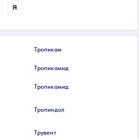
Я
Тропикам
Тропикамид
Тропикамид
Тропиндол
Трувент