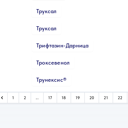
Труксал
Труксал
Трифтазин-Дарница
Троксевенол
Трунексис®
1
2
...
17
18
19
20
21
22