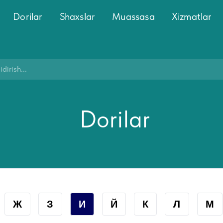
Dorilar
Shaxslar
Muassasa
Xizmatlar
Dorilar
Ж
З
И
Й
К
Л
М