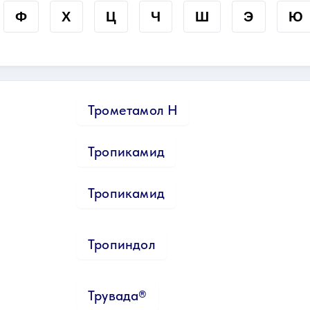
Ф
Х
Ц
Ч
Ш
Э
Ю
Трометамол Н
Тропикамид
Тропикамид
Тропиндол
Трувада®