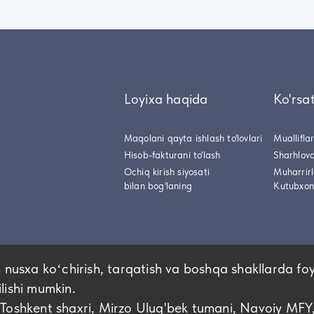
Loyixa haqida
Ko'rsa
Maqolani qayta ishlash to'lovlari
Muallifla
Hisob-fakturani to'lash
Sharhlovc
Ochiq kirish siyosati
Muharrir
bilan bog'laning
Kutubxon
 nusxa koʻchirish, tarqatish va boshqa shakllarda fo
ilishi mumkin.
hkent shaxri, Mirzo Ulug'bek tumani, Navoiy MFY