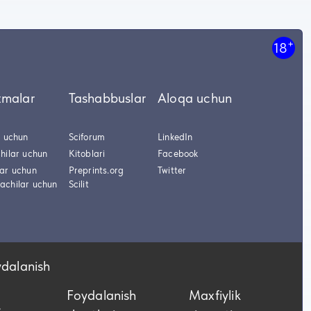
+
18
tmalar
Tashabbuslar
Aloqa uchun
r uchun
Sciforum
LinkedIn
hilar uchun
Kitoblari
Facebook
lar uchun
Preprints.org
Twitter
achilar uchun
Scilit
ydalanish
Foydalanish
Maxfiylik
,