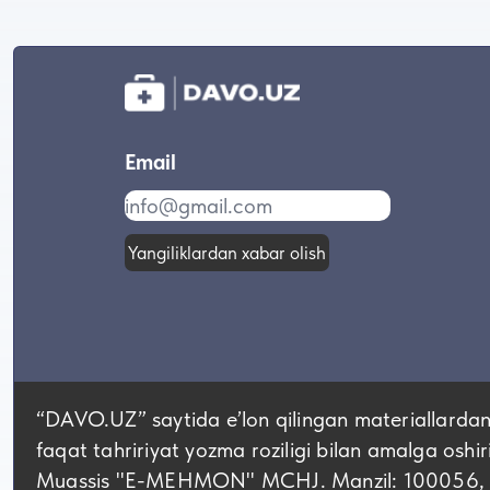
Email
Yangiliklardan xabar olish
“DAVO.UZ” saytida eʼlon qilingan materiallardan
faqat tahririyat yozma roziligi bilan amalga oshir
Muassis "E-MEHMON" MCHJ. Manzil: 100056, Tos