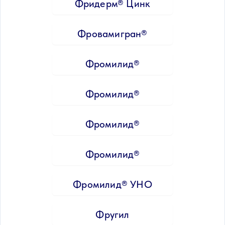
Фридерм® Цинк
Фровамигран®
Фромилид®
Фромилид®
Фромилид®
Фромилид®
Фромилид® УНО
Фругил