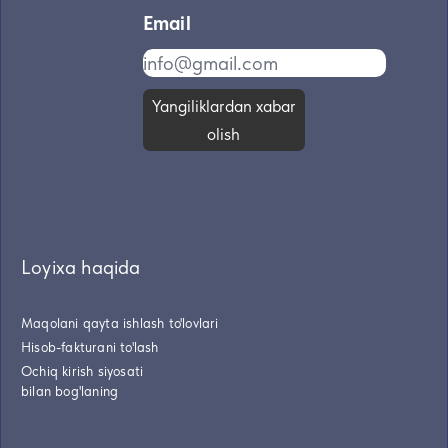
Email
Yangiliklardan xabar
olish
Loyixa haqida
Maqolani qayta ishlash to'lovlari
Hisob-fakturani to'lash
Ochiq kirish siyosati
bilan bog'laning