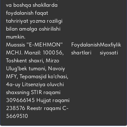
va boshqa shakllarda
foydalanish faqat
tahririyat yozma roziligi
bilan amalga oshirilishi
mumkin.
Muassis "E-MEHMON"
Foydalanish
Maxfiylik
MCHJ. Manzil: 100056,
shartlari
siyosati
Toshkent shaxri, Mirzo
Ulug'bek tumani, Navoiy
MFY, Tepamasjid ko'chasi,
4а-uy Litsenziya oluvchi
shaxsning STIR raqami
309666145 Hujjat raqami
238576 Reestr raqami C-
5669510