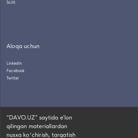
Scilit
Aloqa uchun
LinkedIn
Facebook
Twitter
“DAVO.UZ” saytida eʼlon
qilingan materiallardan
nusxa koʻchirish, tarqatish