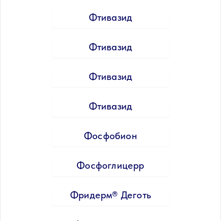
Фтивазид
Фтивазид
Фтивазид
Фтивазид
Фосфобион
Фосфоглицерр
Фридерм® Деготь