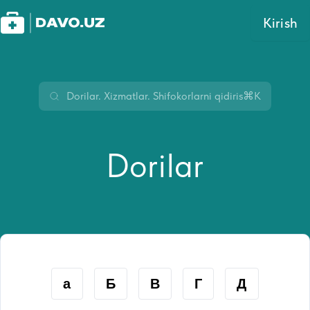
Kirish
⌘K
Dorilar
а
Б
В
Г
Д