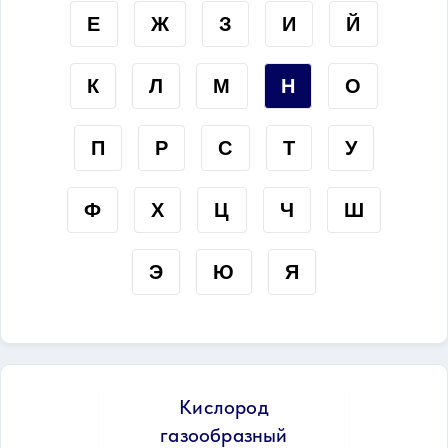
Е
Ж
З
И
Й
К
Л
М
Н
О
П
Р
С
Т
У
Ф
Х
Ц
Ч
Ш
Э
Ю
Я
Кислород
газообразный