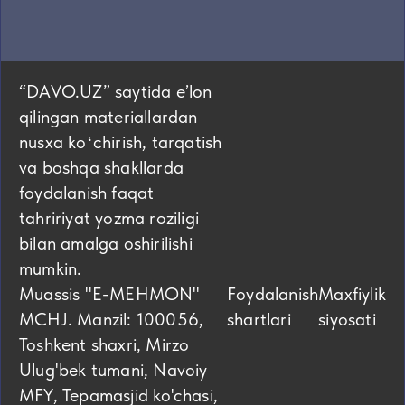
“DAVO.UZ” saytida eʼlon
qilingan materiallardan
nusxa koʻchirish, tarqatish
va boshqa shakllarda
foydalanish faqat
tahririyat yozma roziligi
bilan amalga oshirilishi
mumkin.
Muassis "E-MEHMON"
Foydalanish
Maxfiylik
MCHJ. Manzil: 100056,
shartlari
siyosati
Toshkent shaxri, Mirzo
Ulug'bek tumani, Navoiy
MFY, Tepamasjid ko'chasi,