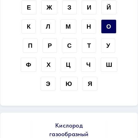
Е
Ж
З
И
Й
К
Л
М
Н
О
П
Р
С
Т
У
Ф
Х
Ц
Ч
Ш
Э
Ю
Я
Кислород
газообразный