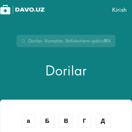
Kirish
⌘K
Dorilar
а
Б
В
Г
Д