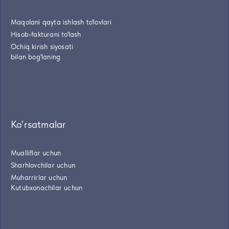
Maqolani qayta ishlash to'lovlari
Hisob-fakturani to'lash
Ochiq kirish siyosati
bilan bog'laning
Ko'rsatmalar
Mualliflar uchun
Sharhlovchilar uchun
Muharrirlar uchun
Kutubxonachilar uchun