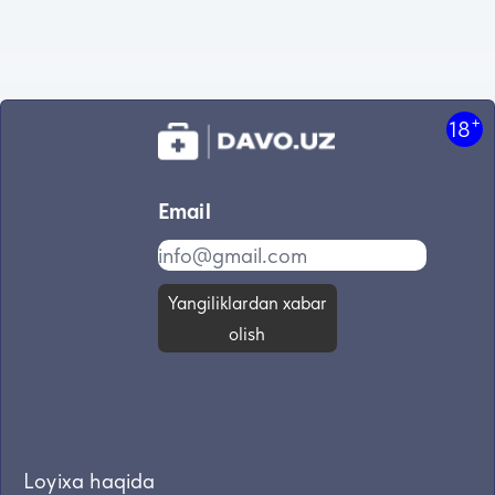
+
18
Email
Yangiliklardan xabar
olish
Loyixa haqida