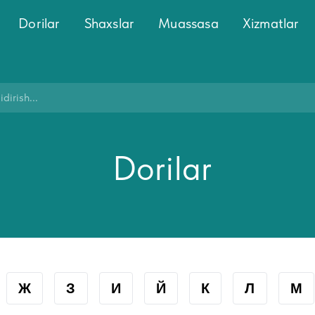
Dorilar
Shaxslar
Muassasa
Xizmatlar
Dorilar
Ж
З
И
Й
К
Л
М