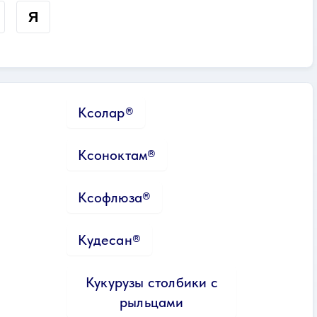
Я
Ксолар®
Ксоноктам®
Ксофлюза®
Кудесан®
Кукурузы столбики с
рыльцами