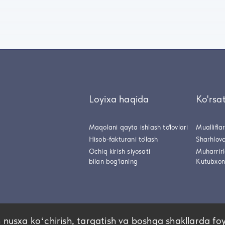
Loyixa haqida
Ko'rsa
Maqolani qayta ishlash to'lovlari
Muallifla
Hisob-fakturani to'lash
Sharhlovc
Ochiq kirish siyosati
Muharrir
bilan bog'laning
Kutubxon
 nusxa koʻchirish, tarqatish va boshqa shakllarda fo