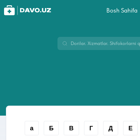
Bosh Sahifa
а
Б
В
Г
Д
Е