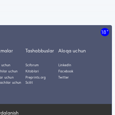
+
18
tmalar
Tashabbuslar
Aloqa uchun
r uchun
Sciforum
LinkedIn
hilar uchun
Kitoblari
Facebook
lar uchun
Preprints.org
Twitter
achilar uchun
Scilit
ydalanish