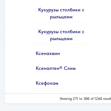
Кукурузы столбики с
рыльцами
Кукурузы столбики с
рыльцами
Ксенаквин
Ксеналтен® Слим
Ксефокам
Showing
271
to
300
of
1260
resul