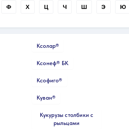
Ф
Х
Ц
Ч
Ш
Э
Ю
Ксолар®
Ксонеф® БК
Ксофиго®
Куван®
Кукурузы столбики с
рыльцами