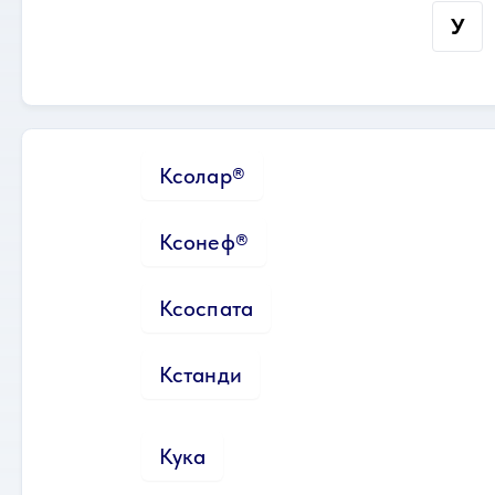
У
Ксолар®
Ксонеф®
Ксоспата
Кстанди
Кука