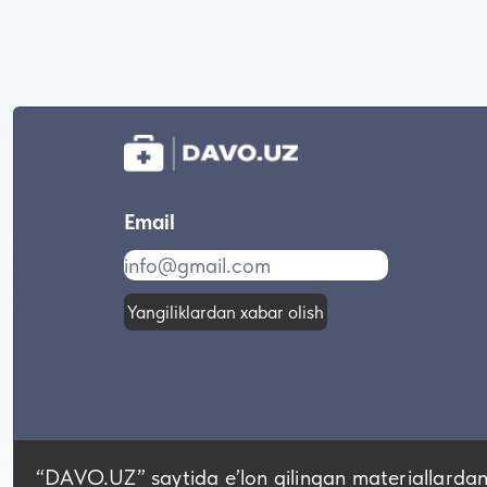
Email
Yangiliklardan xabar olish
“DAVO.UZ” saytida eʼlon qilingan materiallardan