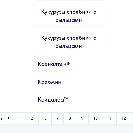
Кукурузы столбики с
рыльцами
Кукурузы столбики с
рыльцами
Ксеналтен®
Ксеомин
Ксидалба™
ts
1
2
...
7
8
9
10
11
12