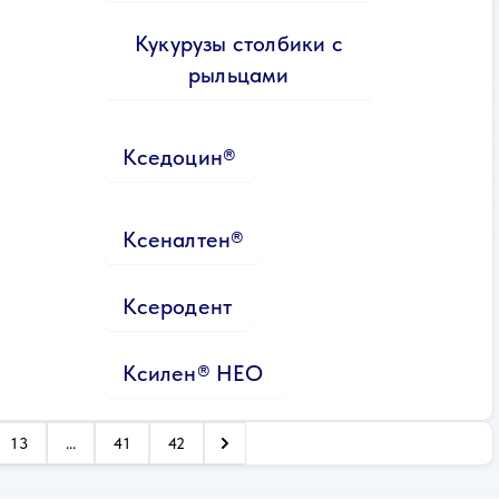
Кукурузы столбики с
рыльцами
Кседоцин®
Ксеналтен®
Ксеродент
Ксилен® НЕО
13
...
41
42