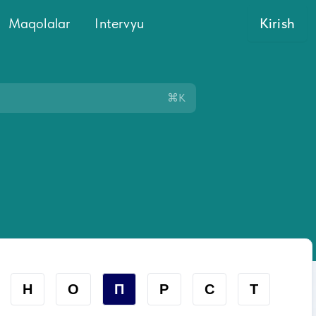
Maqolalar
Intervyu
Kirish
⌘K
Н
О
П
Р
С
Т