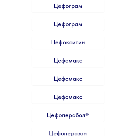
Цефограм
Цефограм
Цефокситин
Цефомакс
Цефомакс
Цефомакс
Цефоперабол®
Цефоперазон