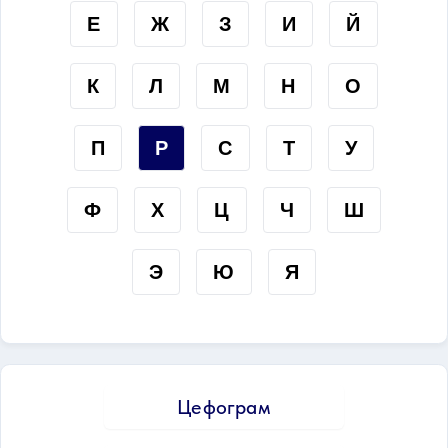
Е
Ж
З
И
Й
К
Л
М
Н
О
П
Р
С
Т
У
Ф
Х
Ц
Ч
Ш
Э
Ю
Я
Цефограм