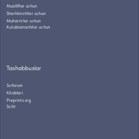
Mualliflar uchun
Sharhlovchilar uchun
Muharrirlar uchun
Kutubxonachilar uchun
Tashabbuslar
Sciforum
Kitoblari
Preprints.org
Scilit