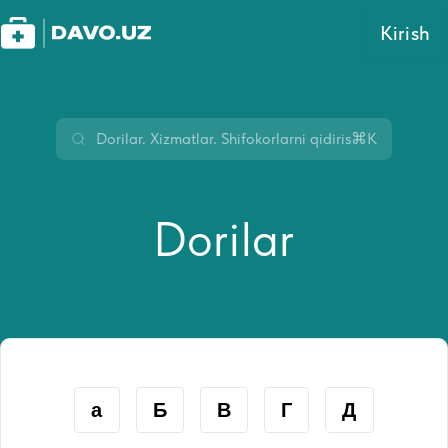
Kirish
⌘K
Dorilar
а
Б
В
Г
Д