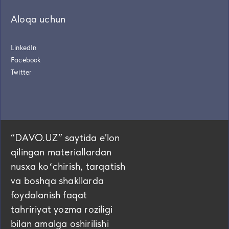
Aloqa uchun
LinkedIn
Facebook
Twitter
“DAVO.UZ” saytida eʼlon
qilingan materiallardan
nusxa koʻchirish, tarqatish
va boshqa shakllarda
foydalanish faqat
tahririyat yozma roziligi
bilan amalga oshirilishi