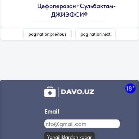
Цефоперазон+Сульбактам-
ДЖИЭФСИ®
pagination.previous
pagination.next
+
18
Email
Yangiliklardan xabar