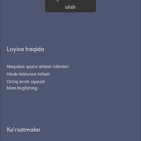
olish
Loyixa haqida
Maqolani qayta ishlash to'lovlari
Hisob-fakturani to'lash
Ochiq kirish siyosati
bilan bog'laning
Ko'rsatmalar