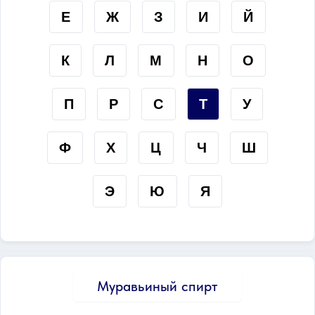
Е
Ж
З
И
Й
К
Л
М
Н
О
П
Р
С
Т
У
Ф
Х
Ц
Ч
Ш
Э
Ю
Я
Муравьиный спирт