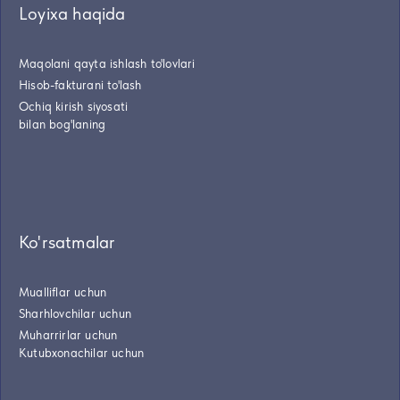
Loyixa haqida
Maqolani qayta ishlash to'lovlari
Hisob-fakturani to'lash
Ochiq kirish siyosati
bilan bog'laning
Ko'rsatmalar
Mualliflar uchun
Sharhlovchilar uchun
Muharrirlar uchun
Kutubxonachilar uchun