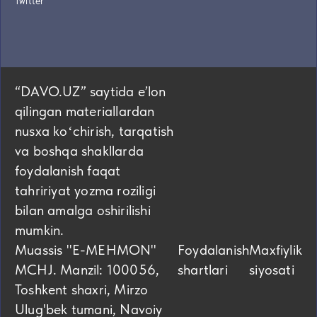
Twitter
“DAVO.UZ” saytida eʼlon
qilingan materiallardan
nusxa koʻchirish, tarqatish
va boshqa shakllarda
foydalanish faqat
tahririyat yozma roziligi
bilan amalga oshirilishi
mumkin.
Muassis "E-MEHMON"
Foydalanish
Maxfiylik
MCHJ. Manzil: 100056,
shartlari
siyosati
Toshkent shaxri, Mirzo
Ulug'bek tumani, Navoiy