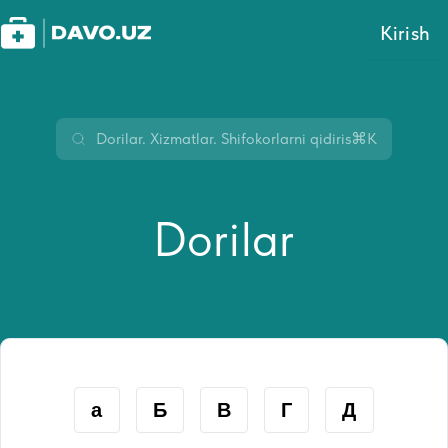
Kirish
⌘K
Dorilar
а
Б
В
Г
Д