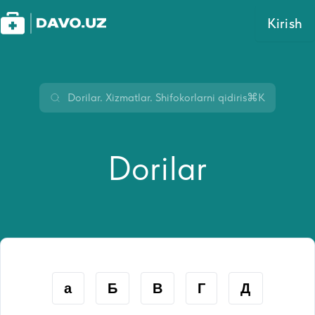
Kirish
⌘K
Dorilar
а
Б
В
Г
Д