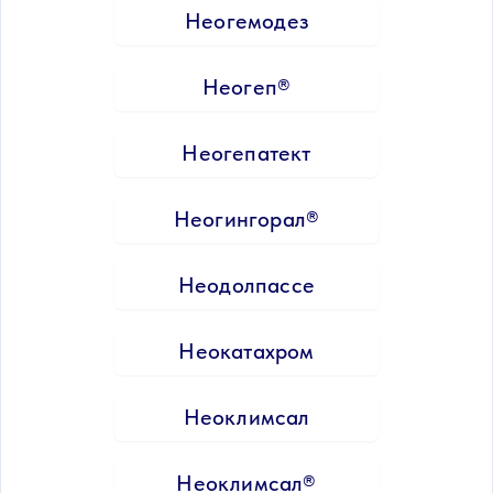
Неогемодез
Неогеп®
Неогепатект
Неогингорал®
Неодолпассе
Неокатахром
Неоклимсал
Неоклимсал®