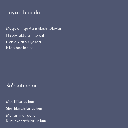
Loyixa haqida
Maqolani qayta ishlash to'lovlari
Hisob-fakturani to'lash
Ochiq kirish siyosati
bilan bog'laning
Ko'rsatmalar
Mualliflar uchun
Sharhlovchilar uchun
Muharrirlar uchun
Kutubxonachilar uchun