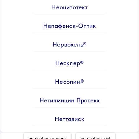
Неоцитотект
Непафенак-Оптик
Нервохель®
Несклер®
Несопин®
Нетилмицин Протекх
Неттависк
pagination.previous
pagination.next