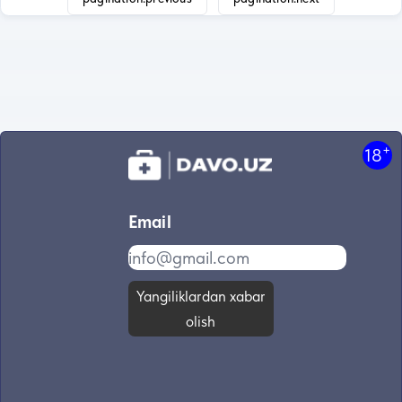
+
18
Email
Yangiliklardan xabar
olish