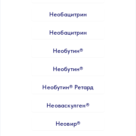
Необацитрин
Необацитрин
Необутин®
Необутин®
Необутин® Ретард
Неоваскулген®
Неовир®