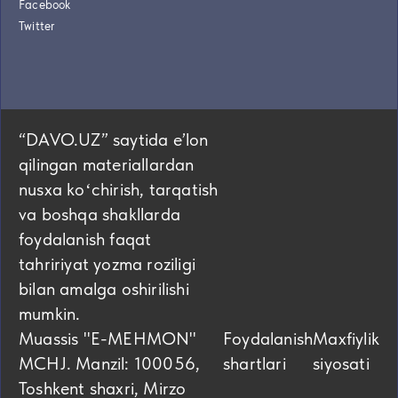
Facebook
Twitter
“DAVO.UZ” saytida eʼlon
qilingan materiallardan
nusxa koʻchirish, tarqatish
va boshqa shakllarda
foydalanish faqat
tahririyat yozma roziligi
bilan amalga oshirilishi
mumkin.
Muassis "E-MEHMON"
Foydalanish
Maxfiylik
MCHJ. Manzil: 100056,
shartlari
siyosati
Toshkent shaxri, Mirzo