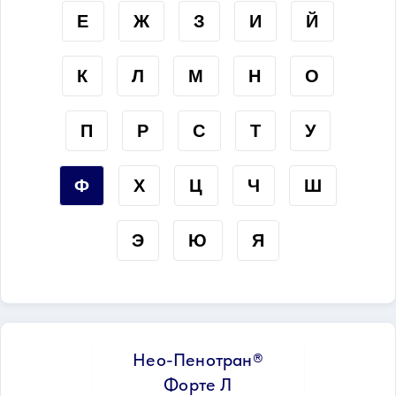
Е
Ж
З
И
Й
К
Л
М
Н
О
П
Р
С
Т
У
Ф
Х
Ц
Ч
Ш
Э
Ю
Я
Нео-Пенотран®
Форте Л