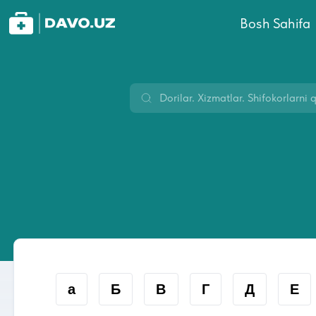
Bosh Sahifa
а
Б
В
Г
Д
Е