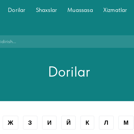
Dorilar
Shaxslar
Muassasa
Xizmatlar
Dorilar
Ж
З
И
Й
К
Л
М