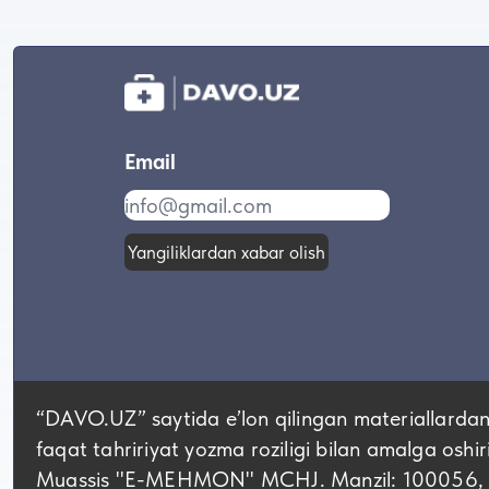
Email
Yangiliklardan xabar olish
“DAVO.UZ” saytida eʼlon qilingan materiallardan
faqat tahririyat yozma roziligi bilan amalga oshir
Muassis "E-MEHMON" MCHJ. Manzil: 100056, Tos