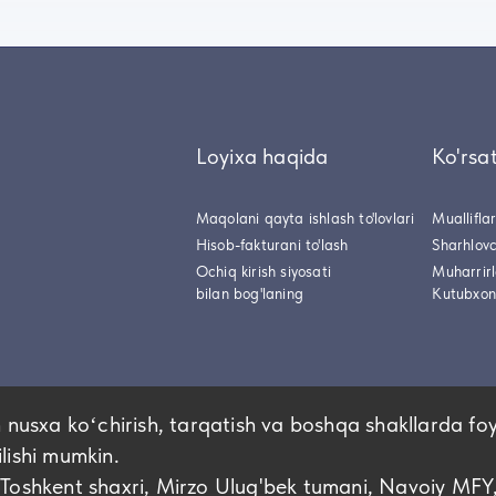
Loyixa haqida
Ko'rsa
Maqolani qayta ishlash to'lovlari
Muallifla
Hisob-fakturani to'lash
Sharhlovc
Ochiq kirish siyosati
Muharrir
bilan bog'laning
Kutubxon
 nusxa koʻchirish, tarqatish va boshqa shakllarda fo
ilishi mumkin.
hkent shaxri, Mirzo Ulug'bek tumani, Navoiy MFY