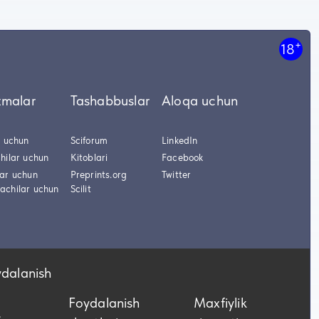
+
18
tmalar
Tashabbuslar
Aloqa uchun
r uchun
Sciforum
LinkedIn
hilar uchun
Kitoblari
Facebook
lar uchun
Preprints.org
Twitter
achilar uchun
Scilit
ydalanish
Foydalanish
Maxfiylik
,