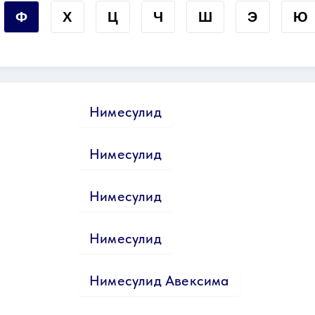
Ф
Х
Ц
Ч
Ш
Э
Ю
Нимесулид
Нимесулид
Нимесулид
Нимесулид
Нимесулид Авексима