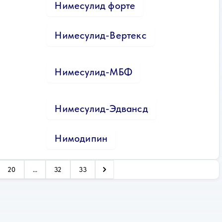
Нимесулид форте
Нимесулид-Вертекс
Нимесулид-МБФ
Нимесулид-Эдвансд
Нимодипин
20
...
32
33