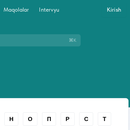
Maqolalar
Intervyu
Kirish
⌘K
Н
О
П
Р
С
Т