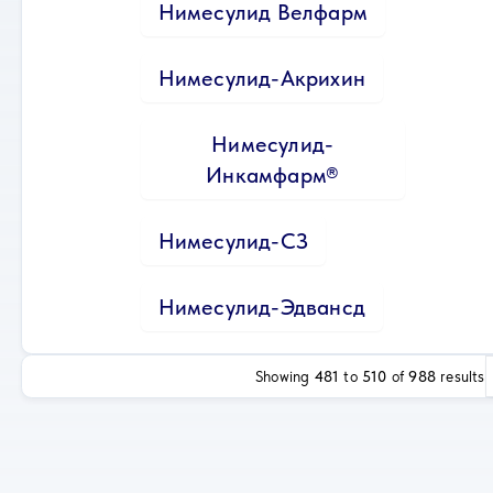
Нимесулид Велфарм
Нимесулид-Акрихин
Нимесулид-
Инкамфарм®
Нимесулид-СЗ
Нимесулид-Эдвансд
Showing
481
to
510
of
988
results