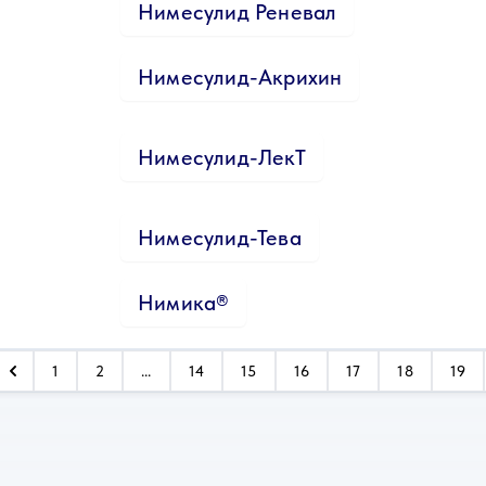
Нимесулид Реневал
Нимесулид-Акрихин
Нимесулид-ЛекТ
Нимесулид-Тева
Нимика®
1
2
...
14
15
16
17
18
19