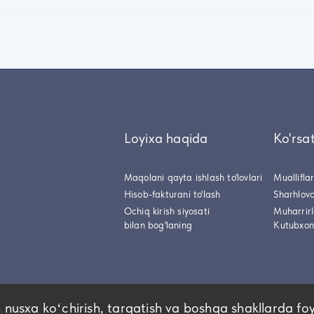
Loyixa haqida
Ko'rsa
Maqolani qayta ishlash to'lovlari
Muallifla
Hisob-fakturani to'lash
Sharhlovc
Ochiq kirish siyosati
Muharrir
bilan bog'laning
Kutubxon
 nusxa koʻchirish, tarqatish va boshqa shakllarda fo