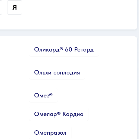
Я
Оликард® 60 Ретард
Ольхи соплодия
Омез®
Омелар® Кардио
Омепразол