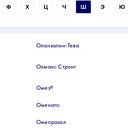
Ф
Х
Ц
Ч
Ш
Э
Ю
Оланзапин-Тева
Олмакс Стронг
Омез®
Омекапс
Омепразол