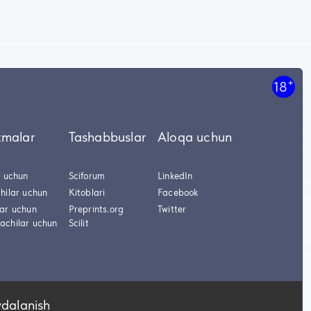
+
18
tmalar
Tashabbuslar
Aloqa uchun
r uchun
Sciforum
LinkedIn
hilar uchun
Kitoblari
Facebook
lar uchun
Preprints.org
Twitter
achilar uchun
Scilit
ydalanish