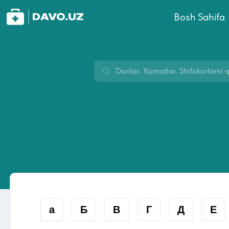
Bosh Sahifa
а
Б
В
Г
Д
Е