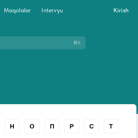
Maqolalar
Intervyu
Kirish
⌘K
Н
О
П
Р
С
Т