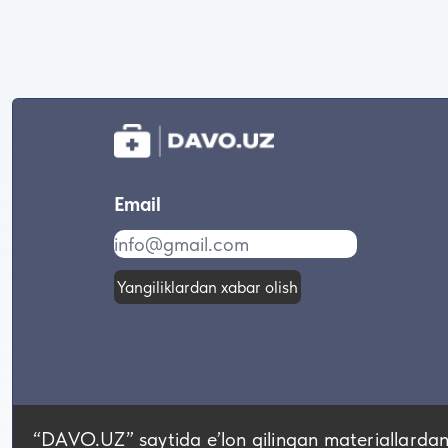
Email
Yangiliklardan xabar olish
“DAVO.UZ” saytida eʼlon qilingan materiallardan