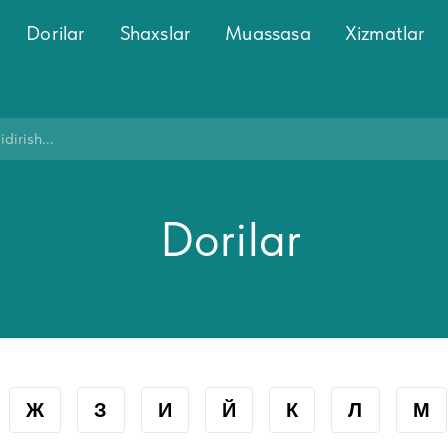
Dorilar
Shaxslar
Muassasa
Xizmatlar
Dorilar
Ж
З
И
Й
К
Л
М