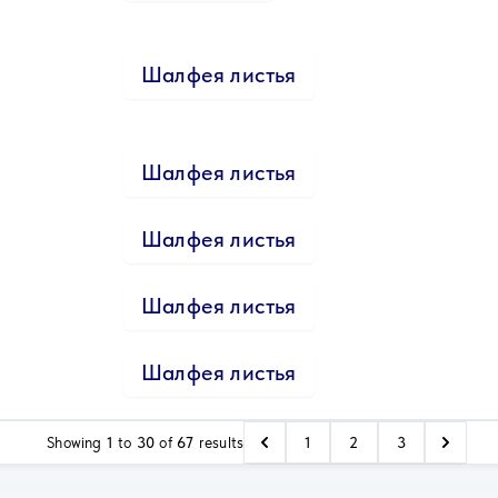
Шалфея листья
Шалфея листья
Шалфея листья
Шалфея листья
Шалфея листья
Showing
1
to
30
of
67
results
1
2
3