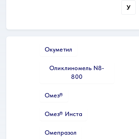
У
Окуметил
Оликлиномель N8-
800
Омез®
Омез® Инста
Омепразол