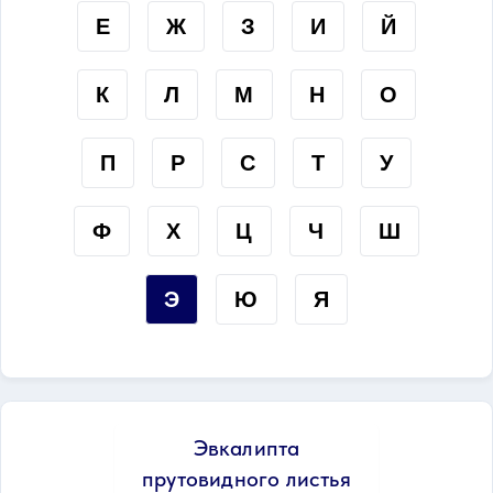
Е
Ж
З
И
Й
К
Л
М
Н
О
П
Р
С
Т
У
Ф
Х
Ц
Ч
Ш
Э
Ю
Я
Эвкалипта
прутовидного листья