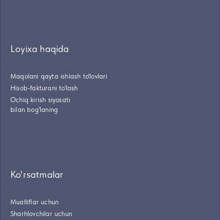
Loyixa haqida
Maqolani qayta ishlash to'lovlari
Hisob-fakturani to'lash
Ochiq kirish siyosati
bilan bog'laning
Ko'rsatmalar
Mualliflar uchun
Sharhlovchilar uchun