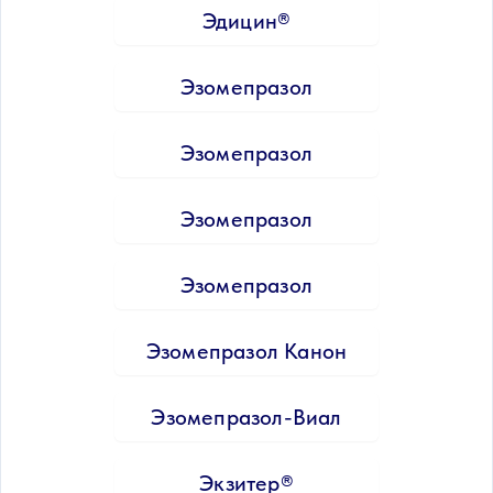
Эдицин®
Эзомепразол
Эзомепразол
Эзомепразол
Эзомепразол
Эзомепразол Канон
Эзомепразол-Виал
Экзитер®