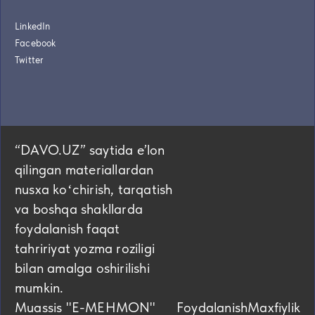
LinkedIn
Facebook
Twitter
“DAVO.UZ” saytida eʼlon
qilingan materiallardan
nusxa koʻchirish, tarqatish
va boshqa shakllarda
foydalanish faqat
tahririyat yozma roziligi
bilan amalga oshirilishi
mumkin.
Muassis "E-MEHMON"
Foydalanish
Maxfiylik