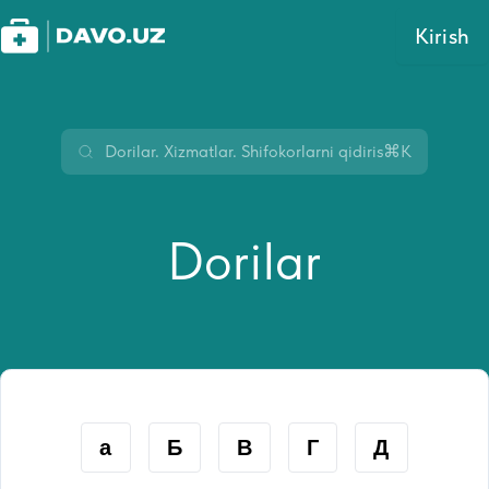
Kirish
⌘K
Dorilar
а
Б
В
Г
Д