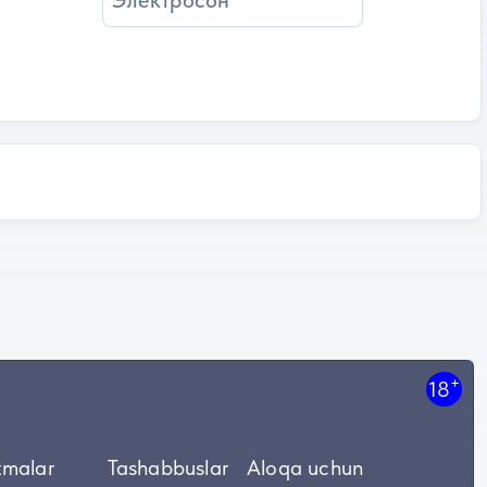
Электросон
+
18
tmalar
Tashabbuslar
Aloqa uchun