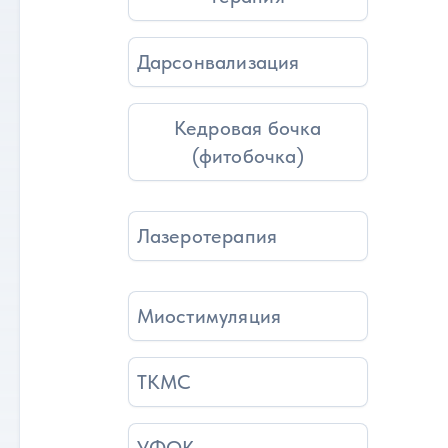
Дарсонвализация
Кедровая бочка
(фитобочка)
Лазеротерапия
Миостимуляция
ТКМС