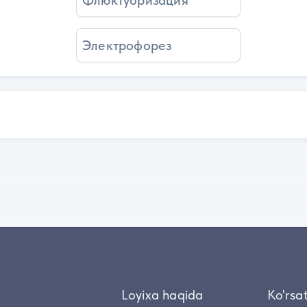
Флюктуоризация
Электрофорез
Loyixa haqida
Ko'rsa