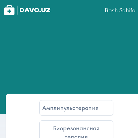
Bosh Sahifa
Амплипульстерапия
Биорезонансная
терапия