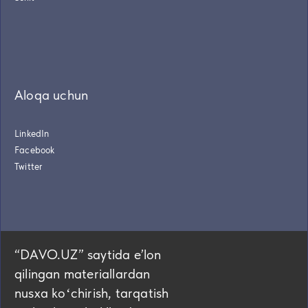
Aloqa uchun
LinkedIn
Facebook
Twitter
“DAVO.UZ” saytida eʼlon
qilingan materiallardan
nusxa koʻchirish, tarqatish