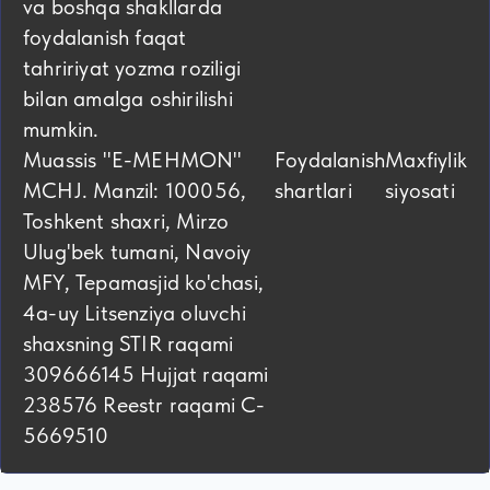
va boshqa shakllarda
foydalanish faqat
tahririyat yozma roziligi
bilan amalga oshirilishi
mumkin.
Muassis "E-MEHMON"
Foydalanish
Maxfiylik
MCHJ. Manzil: 100056,
shartlari
siyosati
Toshkent shaxri, Mirzo
Ulug'bek tumani, Navoiy
MFY, Tepamasjid ko'chasi,
4а-uy Litsenziya oluvchi
shaxsning STIR raqami
309666145 Hujjat raqami
238576 Reestr raqami C-
5669510