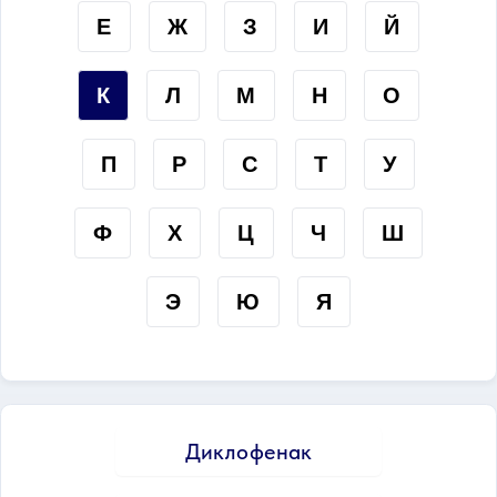
Е
Ж
З
И
Й
К
Л
М
Н
О
П
Р
С
Т
У
Ф
Х
Ц
Ч
Ш
Э
Ю
Я
Диклофенак