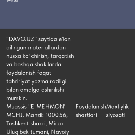
Twitter
“DAVO.UZ” saytida eʼlon
qilingan materiallardan
nusxa koʻchirish, tarqatish
va boshqa shakllarda
foydalanish faqat
tahririyat yozma roziligi
bilan amalga oshirilishi
mumkin.
Muassis "E-MEHMON"
Foydalanish
Maxfiylik
MCHJ. Manzil: 100056,
shartlari
siyosati
Toshkent shaxri, Mirzo
Ulug'bek tumani, Navoiy