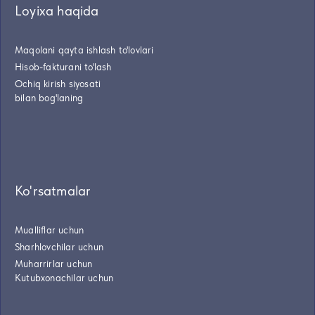
Loyixa haqida
Maqolani qayta ishlash to'lovlari
Hisob-fakturani to'lash
Ochiq kirish siyosati
bilan bog'laning
Ko'rsatmalar
Mualliflar uchun
Sharhlovchilar uchun
Muharrirlar uchun
Kutubxonachilar uchun