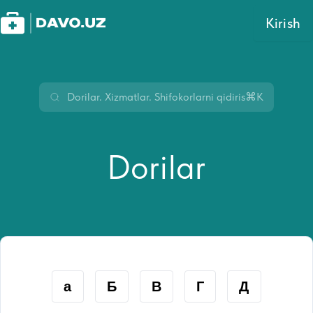
Kirish
⌘K
Dorilar
а
Б
В
Г
Д