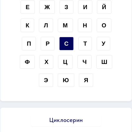
Е
Ж
З
И
Й
К
Л
М
Н
О
П
Р
С
Т
У
Ф
Х
Ц
Ч
Ш
Э
Ю
Я
Циклосерин