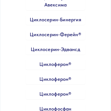
Авексима
Циклосерин-Бинергия
Циклосерин-Ферейн®
Циклосерин-Эдвансд
Циклоферон®
Циклоферон®
Циклоферон®
Циклофосфан