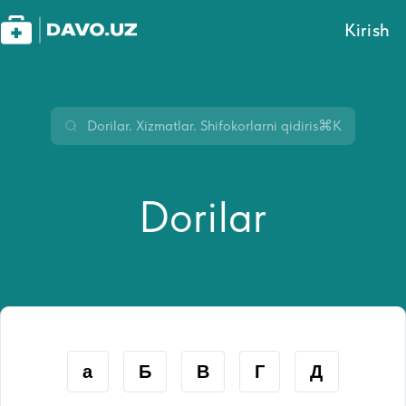
Kirish
⌘K
Dorilar
а
Б
В
Г
Д