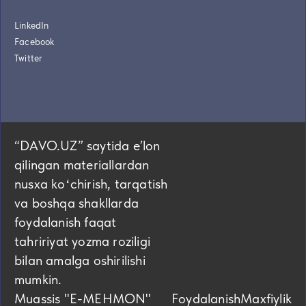
LinkedIn
Facebook
Twitter
“DAVO.UZ” saytida eʼlon
qilingan materiallardan
nusxa koʻchirish, tarqatish
va boshqa shakllarda
foydalanish faqat
tahririyat yozma roziligi
bilan amalga oshirilishi
mumkin.
Muassis "E-MEHMON"
Foydalanish
Maxfiylik