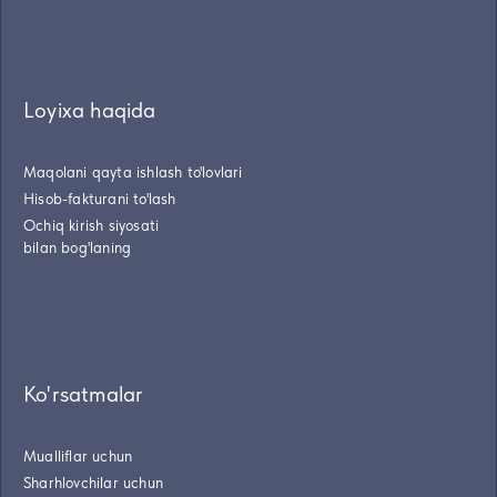
Loyixa haqida
Maqolani qayta ishlash to'lovlari
Hisob-fakturani to'lash
Ochiq kirish siyosati
bilan bog'laning
Ko'rsatmalar
Mualliflar uchun
Sharhlovchilar uchun