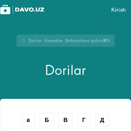
Kirish
⌘K
Dorilar
а
Б
В
Г
Д