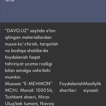
Twitter
“DAVO.UZ” saytida eʼlon
qilingan materiallardan
nusxa koʻchirish, tarqatish
va boshqa shakllarda
foydalanish faqat
tahririyat yozma roziligi
bilan amalga oshirilishi
mumkin.
Muassis "E-MEHMON"
Foydalanish
Maxfiylik
MCHJ. Manzil: 100056,
shartlari
siyosati
Toshkent shaxri, Mirzo
Ulug'bek tumani, Navoiy