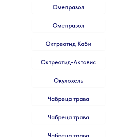
Омепразол
Омепразол
Октреотид Каби
Октреотид-Актавис
Окулохель
Чабреца трава
Чабреца трава
Чабреца трава