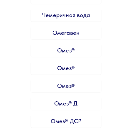
Чемеричная вода
Омегавен
Омез®
Омез®
Омез®
Омез® Д
Омез® ДСР