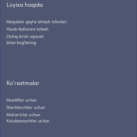
Loyixa haqida
Maqolani qayta ishlash to'lovlari
Hisob-fakturani to'lash
Ochiq kirish siyosati
bilan bog'laning
Ko'rsatmalar
Mualliflar uchun
Sharhlovchilar uchun
Muharrirlar uchun
Kutubxonachilar uchun