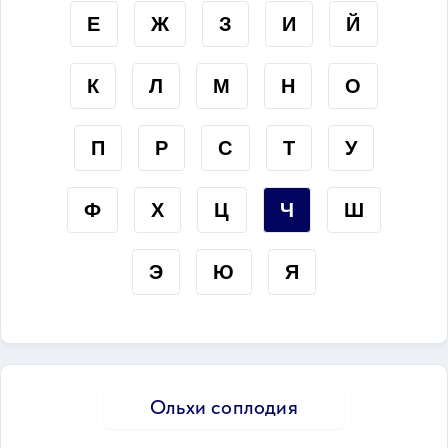
Е
Ж
З
И
Й
К
Л
М
Н
О
П
Р
С
Т
У
Ф
Х
Ц
Ч
Ш
Э
Ю
Я
Ольхи соплодия