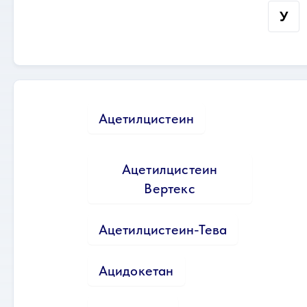
У
Ацетилцистеин
Ацетилцистеин
Вертекс
Ацетилцистеин-Тева
Ацидокетан