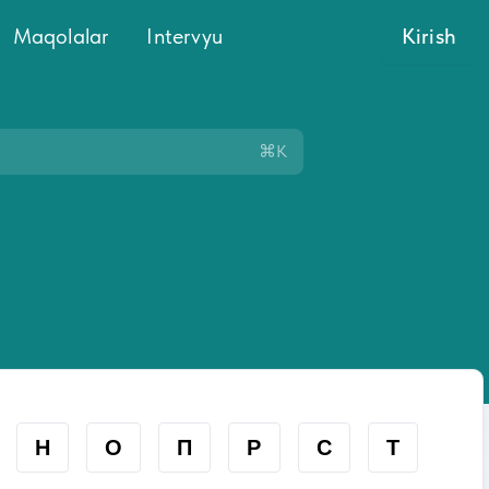
Maqolalar
Intervyu
Kirish
⌘K
Н
О
П
Р
С
Т