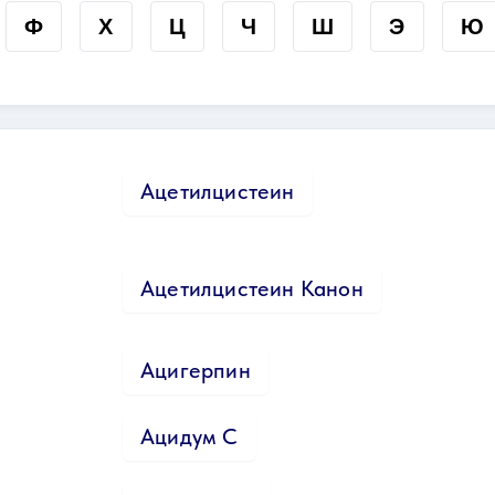
Ф
Х
Ц
Ч
Ш
Э
Ю
Ацетилцистеин
Ацетилцистеин Канон
Ацигерпин
Ацидум С