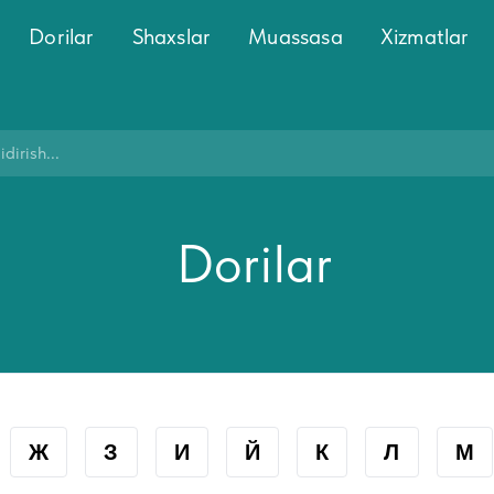
Dorilar
Shaxslar
Muassasa
Xizmatlar
Dorilar
Ж
З
И
Й
К
Л
М