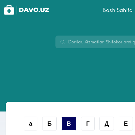
Bosh Sahifa
а
Б
В
Г
Д
Е