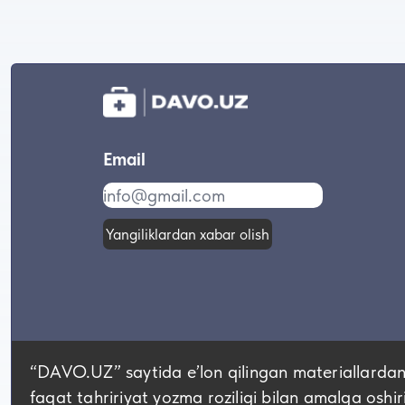
Email
Yangiliklardan xabar olish
“DAVO.UZ” saytida eʼlon qilingan materiallardan
faqat tahririyat yozma roziligi bilan amalga oshir