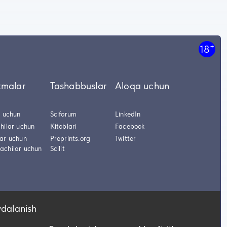
+
18
tmalar
Tashabbuslar
Aloqa uchun
r uchun
Sciforum
LinkedIn
hilar uchun
Kitoblari
Facebook
lar uchun
Preprints.org
Twitter
achilar uchun
Scilit
ydalanish