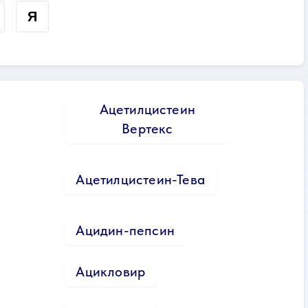
Я
Ацетилцистеин
Вертекс
Ацетилцистеин-Тева
Ацидин-пепсин
Ацикловир