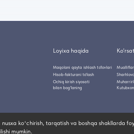
Loyixa haqida
Ko'rsa
Maqolani qayta ishlash to'lovlari
Muallifla
Hisob-fakturani to'lash
Sharhlovc
Ochiq kirish siyosati
Muharrir
bilan bog'laning
Kutubxon
 nusxa koʻchirish, tarqatish va boshqa shakllarda fo
ilishi mumkin.