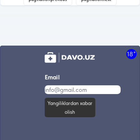
+
18
Email
Yangiliklardan xabar
olish