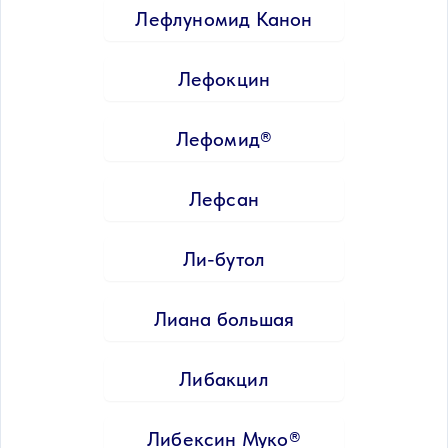
Лефлуномид Канон
Лефокцин
Лефомид®
Лефсан
Ли-бутол
Лиана большая
Либакцил
Либексин Муко®