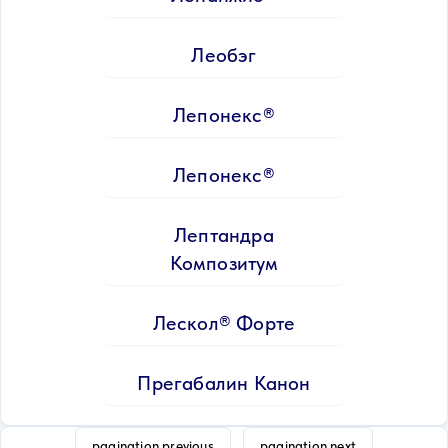
Леобэг
Лепонекс®
Лепонекс®
Лептандра
Композитум
Лескол® Форте
Прегабалин Канон
pagination.previous
pagination.next