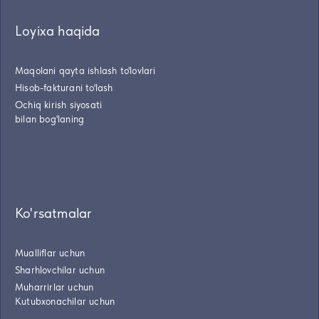
Loyixa haqida
Maqolani qayta ishlash to'lovlari
Hisob-fakturani to'lash
Ochiq kirish siyosati
bilan bog'laning
Ko'rsatmalar
Mualliflar uchun
Sharhlovchilar uchun
Muharrirlar uchun
Kutubxonachilar uchun