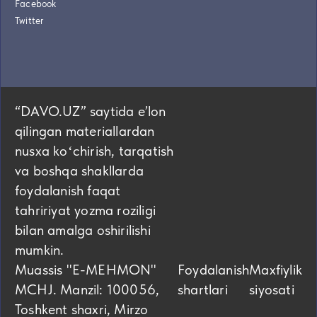
Facebook
Twitter
“DAVO.UZ” saytida eʼlon
qilingan materiallardan
nusxa koʻchirish, tarqatish
va boshqa shakllarda
foydalanish faqat
tahririyat yozma roziligi
bilan amalga oshirilishi
mumkin.
Muassis "E-MEHMON"
Foydalanish
Maxfiylik
MCHJ. Manzil: 100056,
shartlari
siyosati
Toshkent shaxri, Mirzo