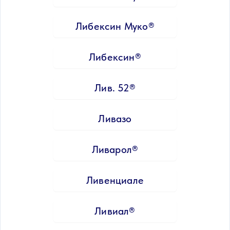
Либексин Муко®
Либексин®
Лив. 52®
Ливазо
Ливарол®
Ливенциале
Ливиал®