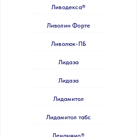
Ливодекса®
Ливолин Форте
Ливолюк-ПБ
Лидаза
Лидаза
Лидамитол
Лидамитол табс
Ленанжио®