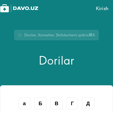
Kirish
⌘K
Dorilar
а
Б
В
Г
Д