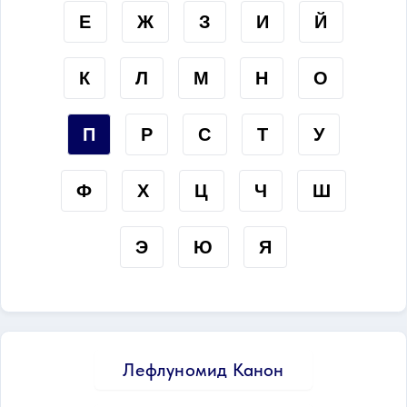
Е
Ж
З
И
Й
К
Л
М
Н
О
П
Р
С
Т
У
Ф
Х
Ц
Ч
Ш
Э
Ю
Я
Лефлуномид Канон