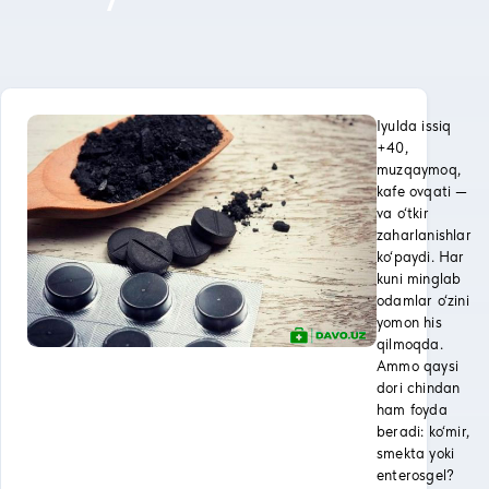
Iyulda issiq
+40,
muzqaymoq,
kafe ovqati —
va o‘tkir
zaharlanishlar
ko‘paydi. Har
kuni minglab
odamlar o‘zini
yomon his
qilmoqda.
Ammo qaysi
dori chindan
ham foyda
beradi: ko‘mir,
smekta yoki
enterosgel?