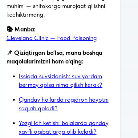
muhimi — shifokorga murojaat qilishni
kechiktirmang.
📚 Manba:
Cleveland Clinic — Food Poisoning
📌 Qiziqtirgan bo‘lsa, mana boshqa
maqolalarimizni ham o‘qing:
Issiqda suvsizlanish: suv yordam
bermay qolsa nima qilish kerak?
Qanday hollarda regidron hayotni
saqlab qoladi?
Yozgi ich ketish: bolalarda qanday
xavfli oqibatlarga olib keladi?