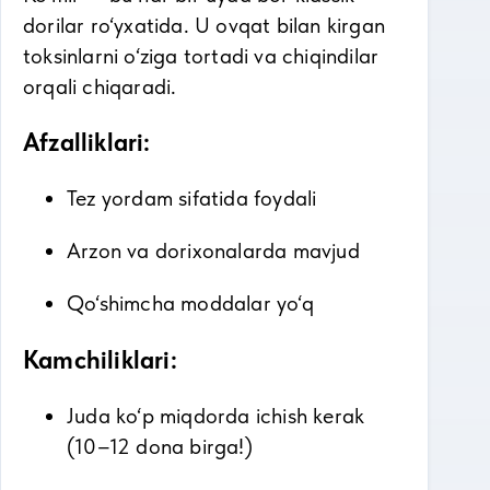
dorilar ro‘yxatida. U ovqat bilan kirgan
toksinlarni o‘ziga tortadi va chiqindilar
orqali chiqaradi.
Afzalliklari:
Tez yordam sifatida foydali
Arzon va dorixonalarda mavjud
Qo‘shimcha moddalar yo‘q
Kamchiliklari:
Juda ko‘p miqdorda ichish kerak
(10–12 dona birga!)