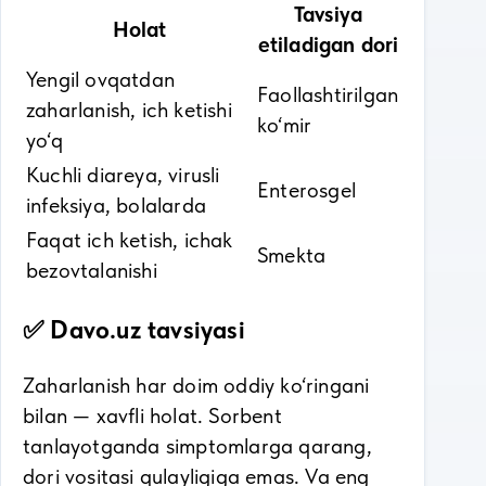
Tavsiya
Holat
etiladigan dori
Yengil ovqatdan
Faollashtirilgan
zaharlanish, ich ketishi
ko‘mir
yo‘q
Kuchli diareya, virusli
Enterosgel
infeksiya, bolalarda
Faqat ich ketish, ichak
Smekta
bezovtalanishi
✅ Davo.uz tavsiyasi
Zaharlanish har doim oddiy ko‘ringani
bilan — xavfli holat. Sorbent
tanlayotganda simptomlarga qarang,
dori vositasi qulayligiga emas. Va eng