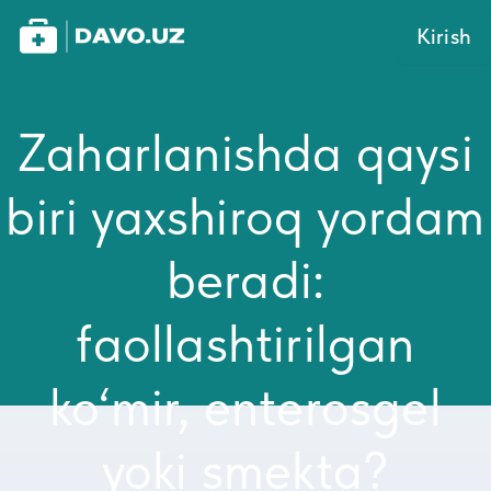
Kirish
Zaharlanishda qaysi
biri yaxshiroq yordam
beradi:
faollashtirilgan
ko‘mir, enterosgel
yoki smekta?