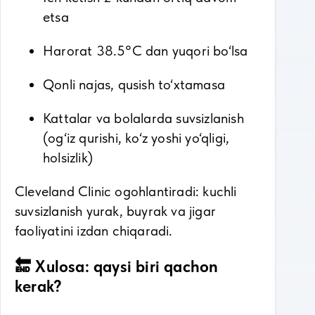
etsa
Harorat 38.5°С dan yuqori bo‘lsa
Qonli najas, qusish to‘xtamasa
Kattalar va bolalarda suvsizlanish
(og‘iz qurishi, ko‘z yoshi yo‘qligi,
holsizlik)
Cleveland Clinic ogohlantiradi: kuchli
suvsizlanish yurak, buyrak va jigar
faoliyatini izdan chiqaradi.
🔚 Xulosa: qaysi biri qachon
kerak?