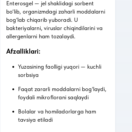
Enterosgel — jel shaklidagi sorbent
bo‘lib, organizmdagi zaharli moddalarni
bog‘lab chiqarib yuboradi. U
bakteriyalarni, viruslar chiqindilarini va
allergenlarni ham tozalaydi.
Afzalliklari:
Yuzasining faolligi yuqori — kuchli
sorbsiya
Faqat zararli moddalarni bog‘laydi,
foydali mikroflorani saqlaydi
Bolalar va homiladorlarga ham
tavsiya etiladi