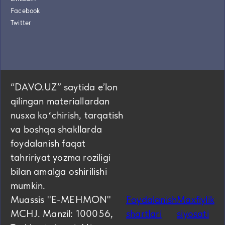
Facebook
Twitter
“DAVO.UZ” saytida eʼlon
qilingan materiallardan
nusxa koʻchirish, tarqatish
va boshqa shakllarda
foydalanish faqat
tahririyat yozma roziligi
bilan amalga oshirilishi
mumkin.
Muassis "E-MEHMON"
Foydalanish
Maxfiylik
MCHJ. Manzil: 100056,
shartlari
siyosati