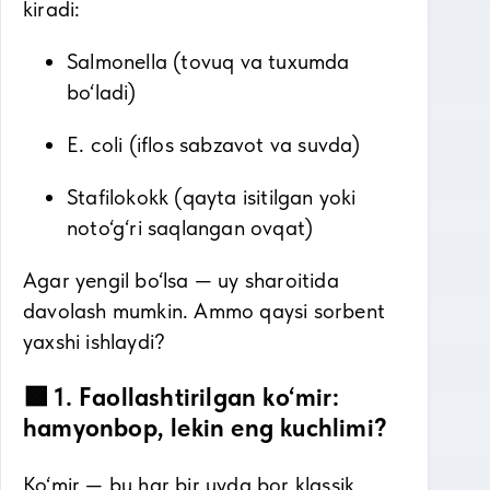
kiradi:
Salmonella (tovuq va tuxumda
bo‘ladi)
E. coli (iflos sabzavot va suvda)
Stafilokokk (qayta isitilgan yoki
noto‘g‘ri saqlangan ovqat)
Agar yengil bo‘lsa — uy sharoitida
davolash mumkin. Ammo qaysi sorbent
yaxshi ishlaydi?
🟩 1. Faollashtirilgan ko‘mir:
hamyonbop, lekin eng kuchlimi?
Ko‘mir — bu har bir uyda bor klassik