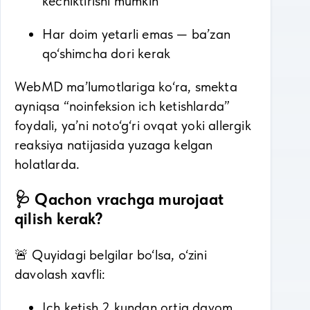
kechiktirishi mumkin
Har doim yetarli emas — ba’zan
qo‘shimcha dori kerak
WebMD ma’lumotlariga ko‘ra, smekta
ayniqsa “noinfeksion ich ketishlarda”
foydali, ya’ni noto‘g‘ri ovqat yoki allergik
reaksiya natijasida yuzaga kelgan
holatlarda.
🩺 Qachon vrachga murojaat
qilish kerak?
🚨 Quyidagi belgilar bo‘lsa, o‘zini
davolash xavfli:
Ich ketish 2 kundan ortiq davom