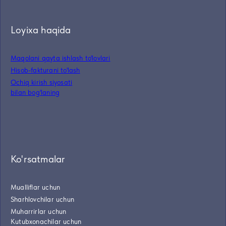
Loyixa haqida
Maqolani qayta ishlash to'lovlari
Hisob-fakturani to'lash
Ochiq kirish siyosati
bilan bog'laning
Ko'rsatmalar
Mualliflar uchun
Sharhlovchilar uchun
Muharrirlar uchun
Kutubxonachilar uchun