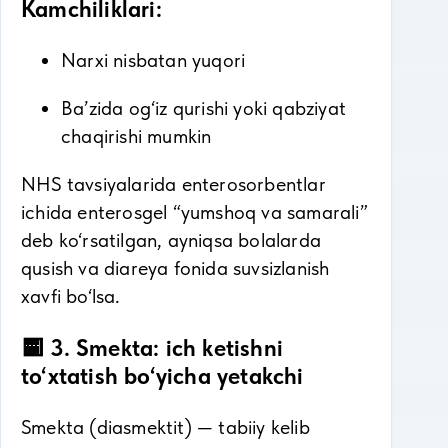
Kamchiliklari:
Narxi nisbatan yuqori
Ba’zida og‘iz qurishi yoki qabziyat
chaqirishi mumkin
NHS tavsiyalarida enterosorbentlar
ichida enterosgel “yumshoq va samarali”
deb ko‘rsatilgan, ayniqsa bolalarda
qusish va diareya fonida suvsizlanish
xavfi bo‘lsa.
🟨 3. Smekta: ich ketishni
to‘xtatish bo‘yicha yetakchi
Smekta (diasmektit) — tabiiy kelib