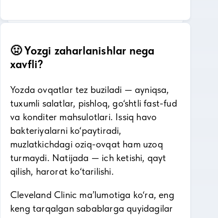
🤢 Yozgi zaharlanishlar nega
xavfli?
Yozda ovqatlar tez buziladi — ayniqsa,
tuxumli salatlar, pishloq, go‘shtli fast-fud
va konditer mahsulotlari. Issiq havo
bakteriyalarni ko‘paytiradi,
muzlatkichdagi oziq-ovqat ham uzoq
turmaydi. Natijada — ich ketishi, qayt
qilish, harorat ko‘tarilishi.
Cleveland Clinic ma’lumotiga ko‘ra, eng
keng tarqalgan sabablarga quyidagilar