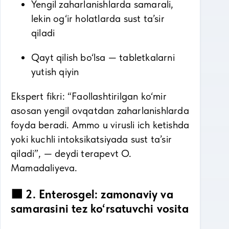
Yengil zaharlanishlarda samarali,
lekin og‘ir holatlarda sust ta’sir
qiladi
Qayt qilish bo‘lsa — tabletkalarni
yutish qiyin
Ekspert fikri: “Faollashtirilgan ko‘mir
asosan yengil ovqatdan zaharlanishlarda
foyda beradi. Ammo u virusli ich ketishda
yoki kuchli intoksikatsiyada sust ta’sir
qiladi”, — deydi terapevt O.
Mamadaliyeva.
🟧 2. Enterosgel: zamonaviy va
samarasini tez ko‘rsatuvchi vosita