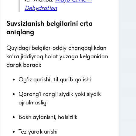
Dehydration
Suvsizlanish belgilarini erta
aniqlang
Quyidagi belgilar oddiy chanqoqlikdan
ko‘ra jiddiyroq holat yuzaga kelganidan
darak beradi:
Og‘iz qurishi, til qurib qolishi
Qorong‘i rangli siydik yoki siydik
ajralmasligi
Bosh aylanishi, holsizlik
Tez yurak urishi