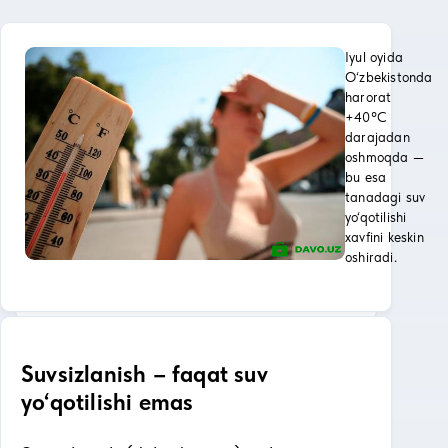
Iyul oyida
O‘zbekistonda
harorat
+40°C
darajadan
oshmoqda —
bu esa
tanadagi suv
yo‘qotilishi
xavfini keskin
oshiradi.
Suvsizlanish – faqat suv
yo‘qotilishi emas