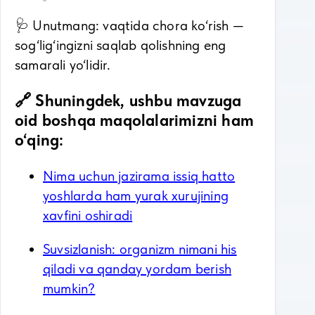
🩺 Unutmang: vaqtida chora ko‘rish —
sog‘lig‘ingizni saqlab qolishning eng
samarali yo‘lidir.
🔗 Shuningdek, ushbu mavzuga
oid boshqa maqolalarimizni ham
o‘qing:
Nima uchun jazirama issiq hatto
yoshlarda ham yurak xurujining
xavfini oshiradi
Suvsizlanish: organizm nimani his
qiladi va qanday yordam berish
mumkin?