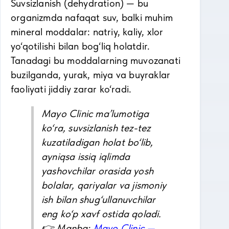
Suvsizlanish (dehydration) — bu
organizmda nafaqat suv, balki muhim
mineral moddalar: natriy, kaliy, xlor
yo‘qotilishi bilan bog‘liq holatdir.
Tanadagi bu moddalarning muvozanati
buzilganda, yurak, miya va buyraklar
faoliyati jiddiy zarar ko‘radi.
Mayo Clinic ma’lumotiga
ko‘ra, suvsizlanish tez-tez
kuzatiladigan holat bo‘lib,
ayniqsa issiq iqlimda
yashovchilar orasida yosh
bolalar, qariyalar va jismoniy
ish bilan shug‘ullanuvchilar
eng ko‘p xavf ostida qoladi.
👉 Manba:
Mayo Clinic —