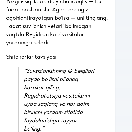
Yozgi issiqlikda oddiy chanqoqlik — bu
faqat boshlanishi. Agar tanangiz
ogohlantirayotgan bo‘lsa — uni tinglang.
Faqat suv ichish yetarli bo‘lmagan
vaqtda Regidron kabi vositalar
yordamga keladi.
Shifokorlar tavsiyasi:
"Suvsizlanishning ilk belgilari
paydo bo‘lishi bilanoq
harakat qiling.
Regidratatsiya vositalarini
uyda saqlang va har doim
birinchi yordam sifatida
foydalanishga tayyor
bo‘ling."