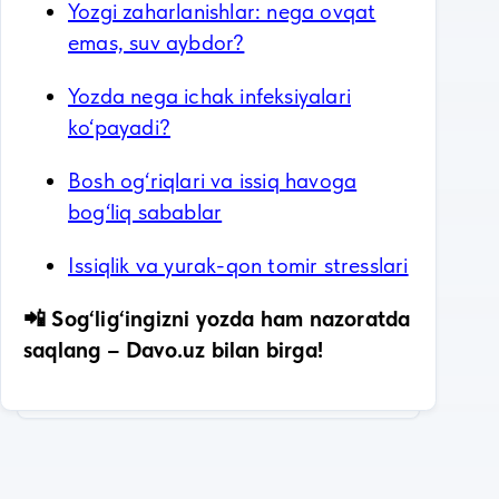
Yozgi zaharlanishlar: nega ovqat
emas, suv aybdor?
Yozda nega ichak infeksiyalari
ko‘payadi?
Bosh og‘riqlari va issiq havoga
bog‘liq sabablar
Issiqlik va yurak-qon tomir stresslari
📲 Sog‘lig‘ingizni yozda ham nazoratda
saqlang – Davo.uz bilan birga!