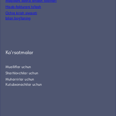
Maqolani qayta ishlash to'lovlari
Hisob-fakturani to'lash
Ochiq kirish siyosati
bilan bog'laning
Ko'rsatmalar
Mualliflar uchun
Sharhlovchilar uchun
Muharrirlar uchun
Kutubxonachilar uchun