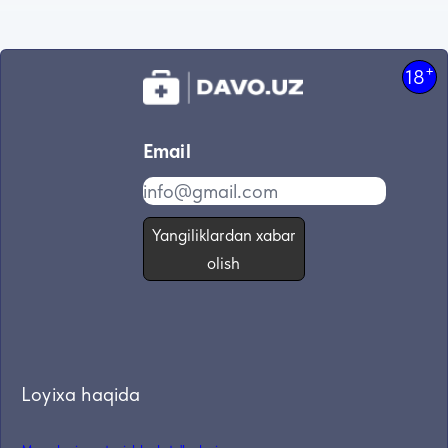
+
18
Email
Yangiliklardan xabar
olish
Loyixa haqida