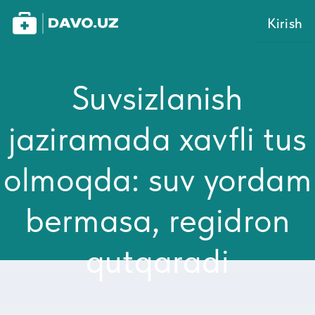
Kirish
Suvsizlanish
jaziramada xavfli tus
olmoqda: suv yordam
bermasa, regidron
qutqaradi