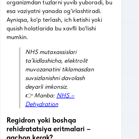
organizmdan tuzlarni yuvib yuboradi, bu
esa vaziyatni yanada og‘irlashtiradi.
Ayniqsa, ko‘p terlash, ich ketishi yoki
qusish holatlarida bu xavfli bo‘lishi
mumkin.
NHS mutaxassislari
ta’kidlashicha, elektrolit
muvozanatini tiklamasdan
suvsizlanishni davolash
deyarli imkonsiz.
👉 Manba:
NHS –
Dehydration
Regidron yoki boshqa
rehidratatsiya eritmalari –
qachon kerak?