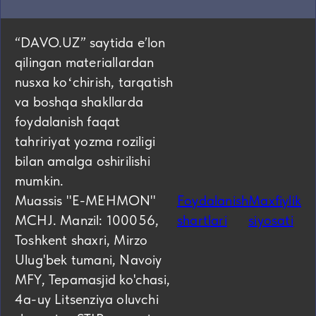
“DAVO.UZ” saytida eʼlon
qilingan materiallardan
nusxa koʻchirish, tarqatish
va boshqa shakllarda
foydalanish faqat
tahririyat yozma roziligi
bilan amalga oshirilishi
mumkin.
Muassis "E-MEHMON"
Foydalanish
Maxfiylik
MCHJ. Manzil: 100056,
shartlari
siyosati
Toshkent shaxri, Mirzo
Ulug'bek tumani, Navoiy
MFY, Tepamasjid ko'chasi,
4а-uy Litsenziya oluvchi