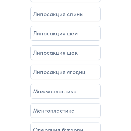
Липосакция спины
Липосакция шеи
Липосакция щек
Липосакция ягодиц
Маммопластика
Ментопластика
Операция булхорн