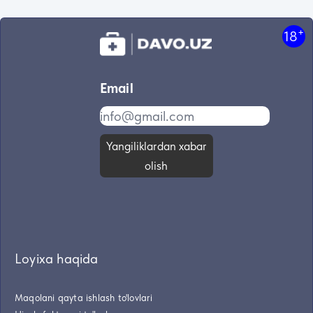
+
18
Email
Yangiliklardan xabar
olish
Loyixa haqida
Maqolani qayta ishlash to'lovlari