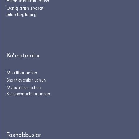
Hisob-fakturani to'lash
Ochiq kirish siyosati
bilan bog'laning
Ko'rsatmalar
Mualliflar uchun
Sharhlovchilar uchun
Muharrirlar uchun
Kutubxonachilar uchun
Tashabbuslar