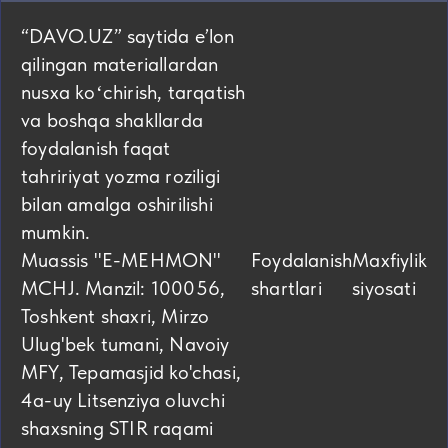
“DAVO.UZ” saytida eʼlon
qilingan materiallardan
nusxa koʻchirish, tarqatish
va boshqa shakllarda
foydalanish faqat
tahririyat yozma roziligi
bilan amalga oshirilishi
mumkin.
Muassis "E-MEHMON"
Foydalanish
Maxfiylik
MCHJ. Manzil: 100056,
shartlari
siyosati
Toshkent shaxri, Mirzo
Ulug'bek tumani, Navoiy
MFY, Tepamasjid ko'chasi,
4а-uy Litsenziya oluvchi
shaxsning STIR raqami