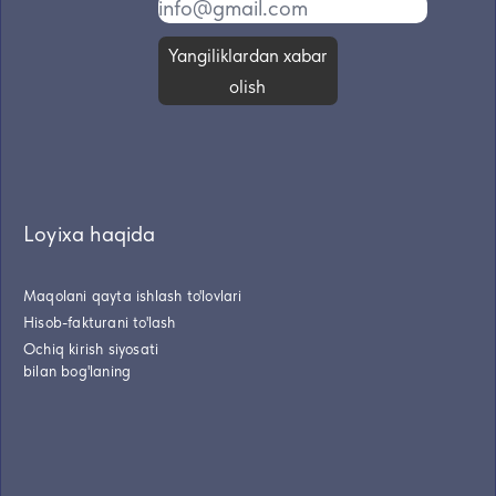
Yangiliklardan xabar
olish
Loyixa haqida
Maqolani qayta ishlash to'lovlari
Hisob-fakturani to'lash
Ochiq kirish siyosati
bilan bog'laning