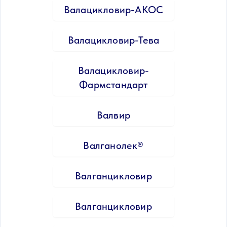
Валацикловир-АКОС
Валацикловир-Тева
Валацикловир-
Фармстандарт
Валвир
Валганолек®
Валганцикловир
Валганцикловир