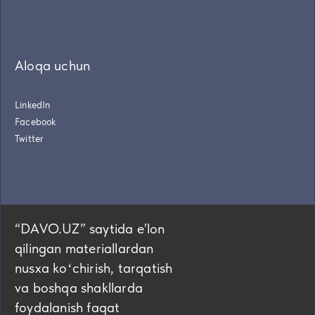
Aloqa uchun
LinkedIn
Facebook
Twitter
“DAVO.UZ” saytida eʼlon
qilingan materiallardan
nusxa koʻchirish, tarqatish
va boshqa shakllarda
foydalanish faqat