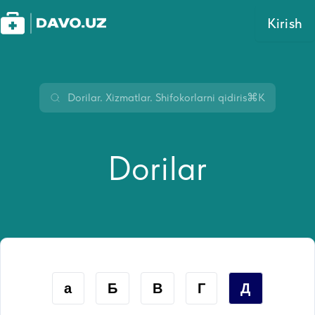
Kirish
⌘K
Dorilar
а
Б
В
Г
Д