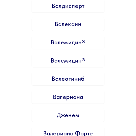
Валдисперт
Валекаин
Валемидин®
Валемидин®
Валеотиниб
Валериана
Дженем
Валериана Форте