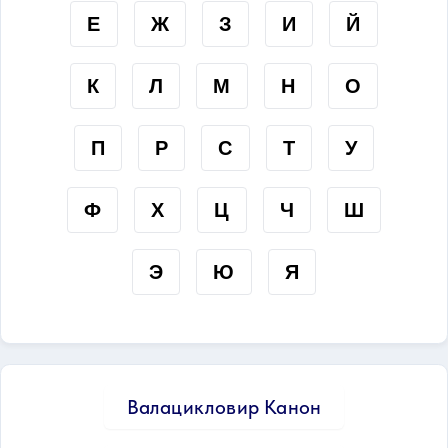
Е
Ж
З
И
Й
К
Л
М
Н
О
П
Р
С
Т
У
Ф
Х
Ц
Ч
Ш
Э
Ю
Я
Валацикловир Канон