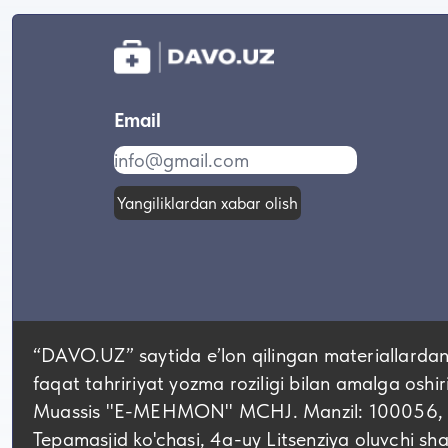
Email
Yangiliklardan xabar olish
“DAVO.UZ” saytida eʼlon qilingan materiallardan
faqat tahririyat yozma roziligi bilan amalga oshir
Muassis "E-MEHMON" MCHJ. Manzil: 100056, Tos
Tepamasjid ko'chasi, 4а-uy Litsenziya oluvchi 