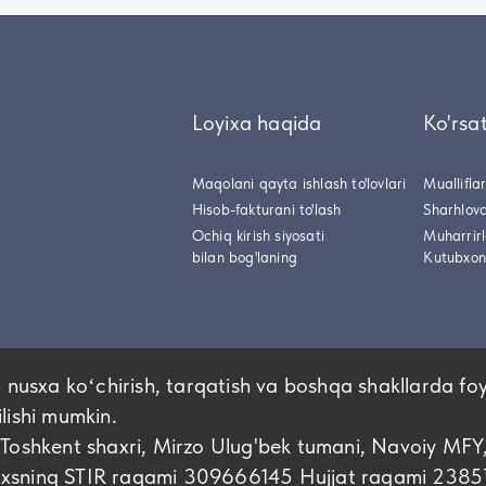
Loyixa haqida
Ko'rsa
Maqolani qayta ishlash to'lovlari
Muallifla
Hisob-fakturani to'lash
Sharhlovc
Ochiq kirish siyosati
Muharrir
bilan bog'laning
Kutubxon
 nusxa koʻchirish, tarqatish va boshqa shakllarda fo
ilishi mumkin.
hkent shaxri, Mirzo Ulug'bek tumani, Navoiy MFY
shaxsning STIR raqami 309666145 Hujjat raqami 2385