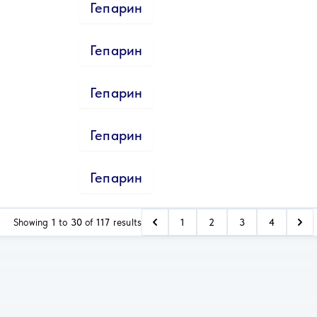
Гепарин
Гепарин
Гепарин
Гепарин
Гепарин
Showing
1
to
30
of
117
results
1
2
3
4