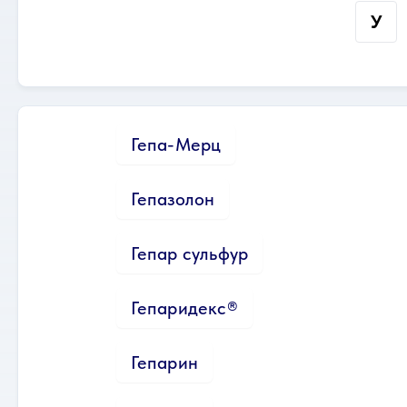
У
Гепа-Мерц
Гепазолон
Гепар сульфур
Гепаридекс®
Гепарин