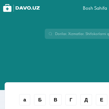
Bosh Sahifa
а
Б
В
Г
Д
Е