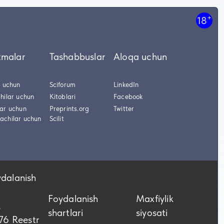
+
18
tmalar
Tashabbuslar
Aloqa uchun
r uchun
Sciforum
LinkedIn
hilar uchun
Kitoblari
Facebook
lar uchun
Preprints.org
Twitter
achilar uchun
Scilit
ydalanish
Foydalanish
Maxfiylik
,
shartlari
siyosati
76 Reestr