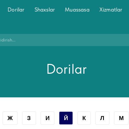
Dorilar
Shaxslar
Muassasa
Xizmatlar
Dorilar
Ж
З
И
Й
К
Л
М