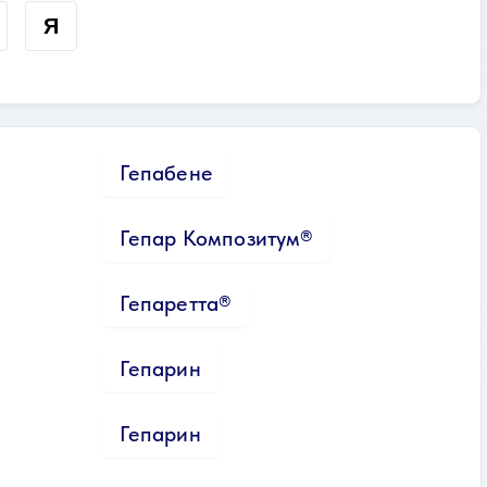
Я
Гепабене
Гепар Композитум®
Гепаретта®
Гепарин
Гепарин