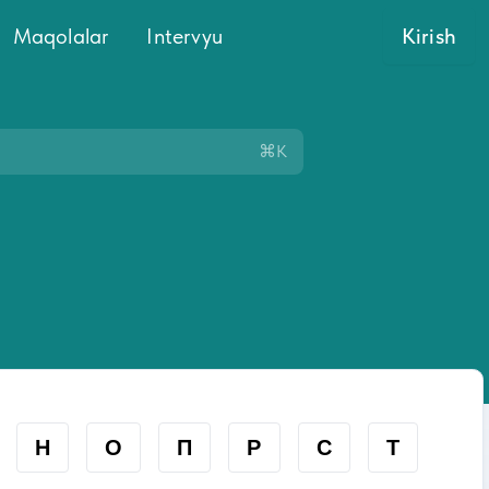
Maqolalar
Intervyu
Kirish
⌘K
Н
О
П
Р
С
Т