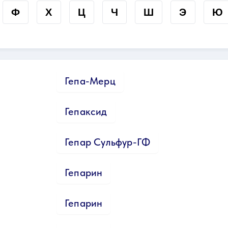
Ф
Х
Ц
Ч
Ш
Э
Ю
Гепа-Мерц
Гепаксид
Гепар Сульфур-ГФ
Гепарин
Гепарин