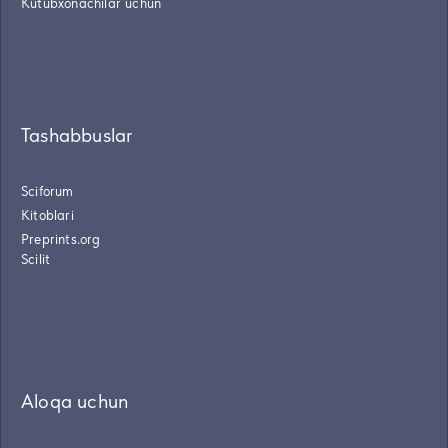
Kutubxonachilar uchun
Tashabbuslar
Sciforum
Kitoblari
Preprints.org
Scilit
Aloqa uchun