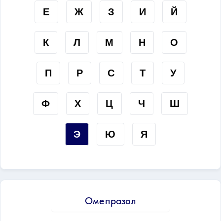
Е
Ж
З
И
Й
К
Л
М
Н
О
П
Р
С
Т
У
Ф
Х
Ц
Ч
Ш
Э
Ю
Я
Омепразол