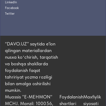
LinkedIn
Facebook
Twitter
“DAVO.UZ” saytida eʼlon
qilingan materiallardan
nusxa koʻchirish, tarqatish
va boshqa shakllarda
foydalanish faqat
tahririyat yozma roziligi
bilan amalga oshirilishi
mumkin.
Muassis "E-MEHMON"
Foydalanish
Maxfiylik
MCHJ. Manzil: 100056,
shartlari
siyosati