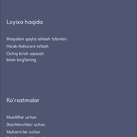
Loyixa haqida
Maqolani qayta ishlash to'lovlari
Hisob-fakturani to'lash
Ochiq kirish siyosati
bilan bog'laning
Ko'rsatmalar
Mualliflar uchun
Sharhlovchilar uchun
Muharrirlar uchun