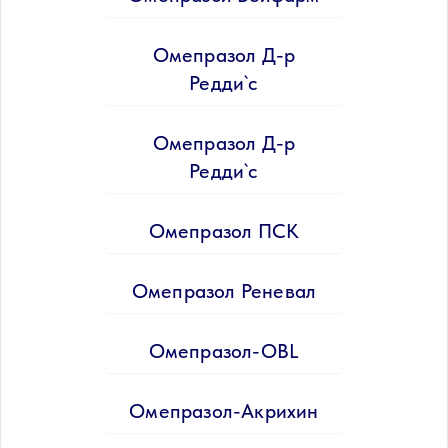
Омепразол Д-р
Редди`c
Омепразол Д-р
Редди`c
Омепразол ПСК
Омепразол Реневал
Омепразол-OBL
Омепразол-Акрихин