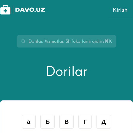
Kirish
⌘K
Dorilar
а
Б
В
Г
Д