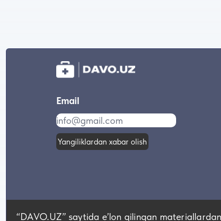
Email
Yangiliklardan xabar olish
“DAVO.UZ” saytida eʼlon qilingan materiallardan