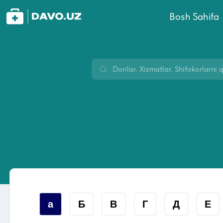
Bosh Sahifa
а
Б
В
Г
Д
Е