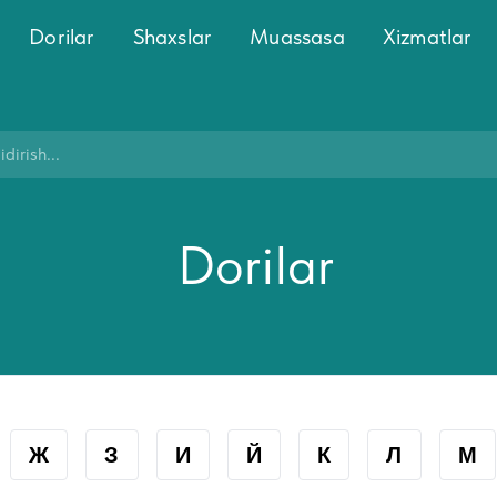
Dorilar
Shaxslar
Muassasa
Xizmatlar
Dorilar
Ж
З
И
Й
К
Л
М