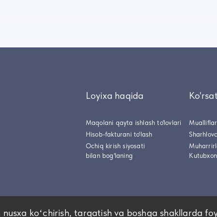
Loyixa haqida
Ko'rsa
Maqolani qayta ishlash to'lovlari
Muallifla
Hisob-fakturani to'lash
Sharhlovc
Ochiq kirish siyosati
Muharrir
bilan bog'laning
Kutubxon
 nusxa koʻchirish, tarqatish va boshqa shakllarda fo