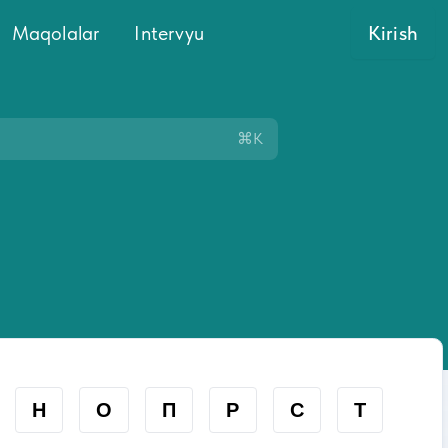
Maqolalar
Intervyu
Kirish
⌘K
Н
О
П
Р
С
Т