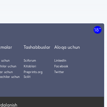
+
18
tmalar
Tashabbuslar
Aloqa uchun
r uchun
Sciforum
LinkedIn
hilar uchun
Kitoblari
Facebook
lar uchun
Preprints.org
Twitter
achilar uchun
Scilit
ydalanish