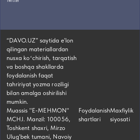
Twitter
“DAVO.UZ” saytida eʼlon
qilingan materiallardan
nusxa koʻchirish, tarqatish
va boshqa shakllarda
foydalanish faqat
tahririyat yozma roziligi
bilan amalga oshirilishi
mumkin.
Muassis "E-MEHMON"
Foydalanish
Maxfiylik
MCHJ. Manzil: 100056,
shartlari
siyosati
Toshkent shaxri, Mirzo
Ulug'bek tumani, Navoiy