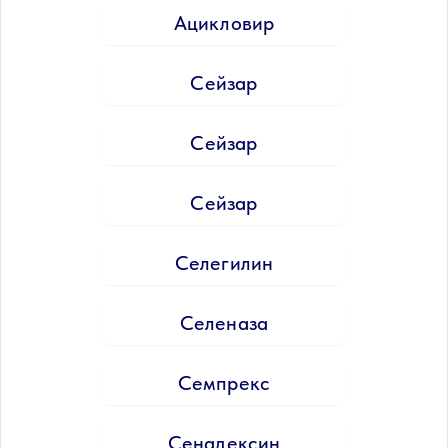
Ацикловир
Сейзар
Сейзар
Сейзар
Селегилин
Селеназа
Семпрекс
Сенадексин