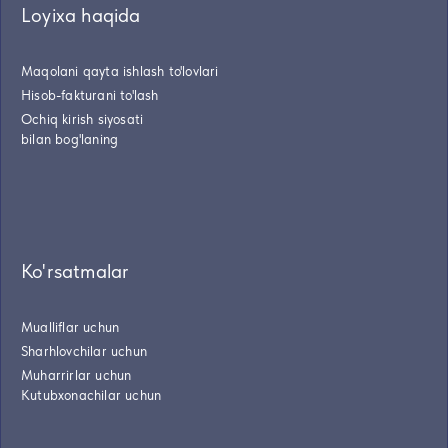
Loyixa haqida
Maqolani qayta ishlash to'lovlari
Hisob-fakturani to'lash
Ochiq kirish siyosati
bilan bog'laning
Ko'rsatmalar
Mualliflar uchun
Sharhlovchilar uchun
Muharrirlar uchun
Kutubxonachilar uchun