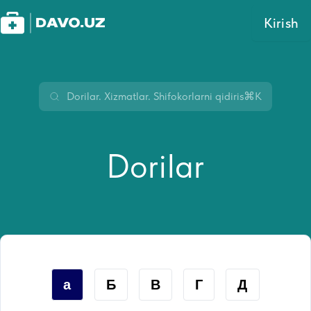
Kirish
⌘K
Dorilar
а
Б
В
Г
Д