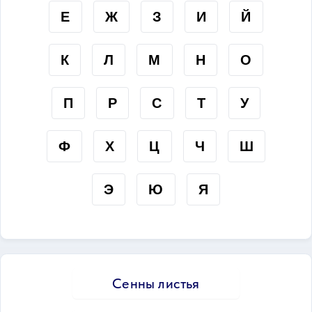
Е
Ж
З
И
Й
К
Л
М
Н
О
П
Р
С
Т
У
Ф
Х
Ц
Ч
Ш
Э
Ю
Я
Сенны листья