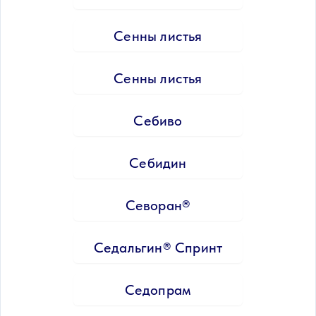
Сенны листья
Сенны листья
Себиво
Себидин
Севоран®
Седальгин® Спринт
Седопрам