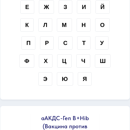
Е
Ж
З
И
Й
К
Л
М
Н
О
П
Р
С
Т
У
Ф
Х
Ц
Ч
Ш
Э
Ю
Я
аАКДС-Геп B+Hib
(Вакцина против