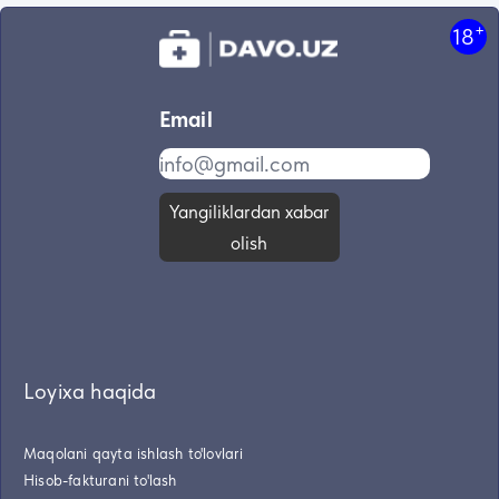
+
18
Email
Yangiliklardan xabar
olish
Loyixa haqida
Maqolani qayta ishlash to'lovlari
Hisob-fakturani to'lash