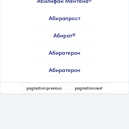
Абилифай Ментена®
Абирапрост
Абират®
Абиратерон
Абиратерон
pagination.previous
pagination.next