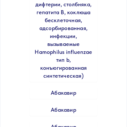
дифтерии, столбняка,
гепатита B, коклюша
бесклеточная,
адсорбированная,
инфекции,
вызываемые
Hamophilus influenzae
тип b,
конъюгированная
синтетическая)
Абакавир
Абакавир
Абакавир