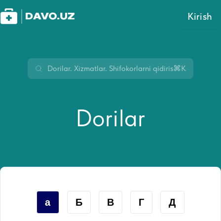
Kirish
⌘K
Dorilar
а
Б
В
Г
Д