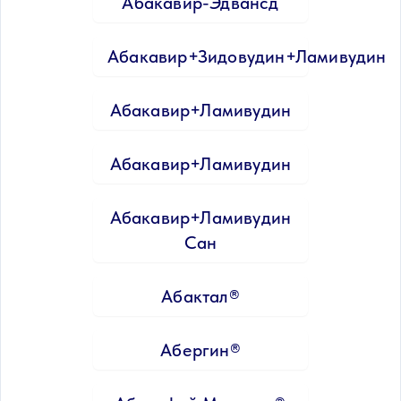
Абакавир-Эдвансд
Абакавир+Зидовудин+Ламивудин
Абакавир+Ламивудин
Абакавир+Ламивудин
Абакавир+Ламивудин
Сан
Абактал®
Абергин®