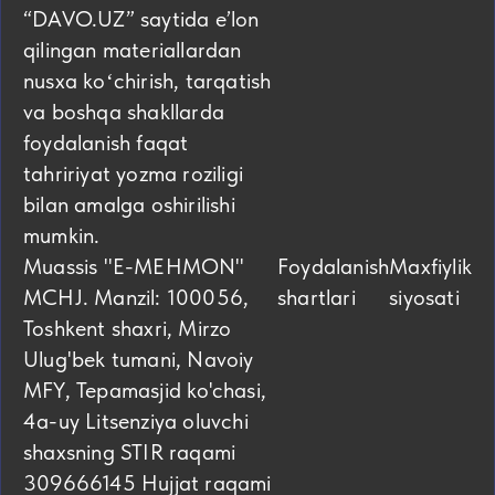
“DAVO.UZ” saytida eʼlon
qilingan materiallardan
nusxa koʻchirish, tarqatish
va boshqa shakllarda
foydalanish faqat
tahririyat yozma roziligi
bilan amalga oshirilishi
mumkin.
Muassis "E-MEHMON"
Foydalanish
Maxfiylik
MCHJ. Manzil: 100056,
shartlari
siyosati
Toshkent shaxri, Mirzo
Ulug'bek tumani, Navoiy
MFY, Tepamasjid ko'chasi,
4а-uy Litsenziya oluvchi
shaxsning STIR raqami
309666145 Hujjat raqami