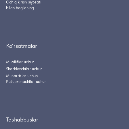
Ochiq kirish siyosati
bilan bog'laning
Ko'rsatmalar
Mualliflar uchun
Sharhlovchilar uchun
Muharrirlar uchun
Kutubxonachilar uchun
Tashabbuslar