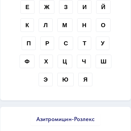
Е
Ж
З
И
Й
К
Л
М
Н
О
П
Р
С
Т
У
Ф
Х
Ц
Ч
Ш
Э
Ю
Я
Азитромицин-Розлекс