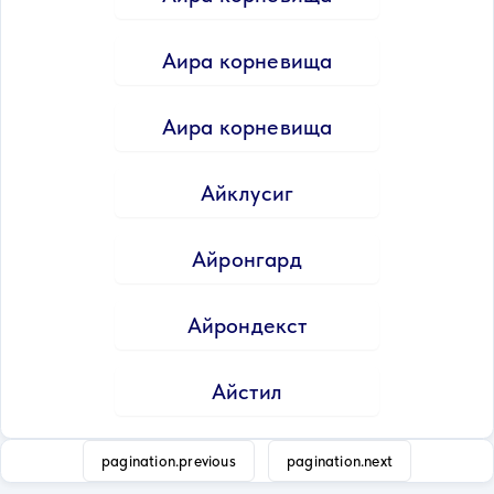
Аира корневища
Аира корневища
Айклусиг
Айронгард
Айрондекст
Айстил
pagination.previous
pagination.next