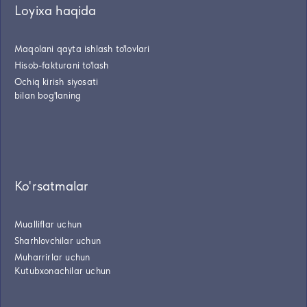
Loyixa haqida
Maqolani qayta ishlash to'lovlari
Hisob-fakturani to'lash
Ochiq kirish siyosati
bilan bog'laning
Ko'rsatmalar
Mualliflar uchun
Sharhlovchilar uchun
Muharrirlar uchun
Kutubxonachilar uchun