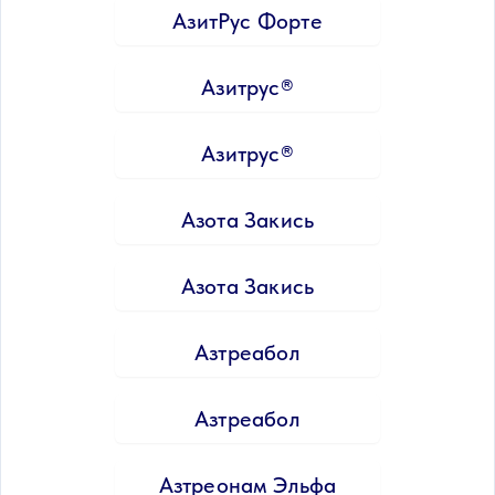
АзитРус Форте
Азитрус®
Азитрус®
Азота Закись
Азота Закись
Азтреабол
Азтреабол
Азтреонам Эльфа