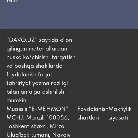
Twitter
“DAVO.UZ” saytida eʼlon
qilingan materiallardan
nusxa koʻchirish, tarqatish
va boshqa shakllarda
foydalanish faqat
tahririyat yozma roziligi
bilan amalga oshirilishi
mumkin.
Muassis "E-MEHMON"
Foydalanish
Maxfiylik
MCHJ. Manzil: 100056,
shartlari
siyosati
Toshkent shaxri, Mirzo
Ulug'bek tumani, Navoiy