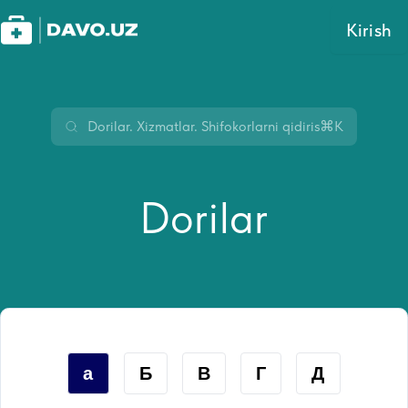
Kirish
⌘K
Dorilar
а
Б
В
Г
Д