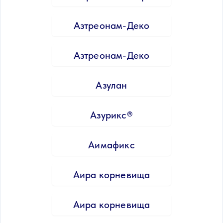
Азтреонам-Деко
Азтреонам-Деко
Азулан
Азурикс®
Аимафикс
Аира корневища
Аира корневища