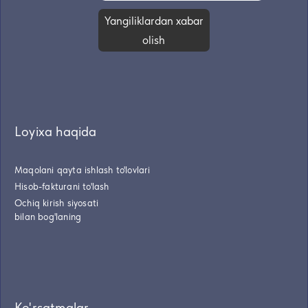
Yangiliklardan xabar
olish
Loyixa haqida
Maqolani qayta ishlash to'lovlari
Hisob-fakturani to'lash
Ochiq kirish siyosati
bilan bog'laning
Ko'rsatmalar