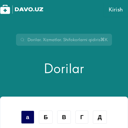
Kirish
⌘K
Dorilar
а
Б
В
Г
Д