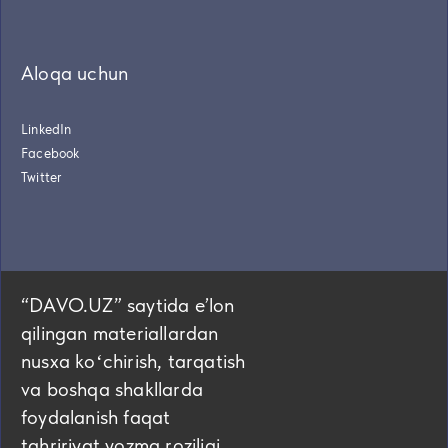
Aloqa uchun
LinkedIn
Facebook
Twitter
“DAVO.UZ” saytida eʼlon
qilingan materiallardan
nusxa koʻchirish, tarqatish
va boshqa shakllarda
foydalanish faqat
tahririyat yozma roziligi