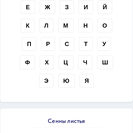
Е
Ж
З
И
Й
К
Л
М
Н
О
П
Р
С
Т
У
Ф
Х
Ц
Ч
Ш
Э
Ю
Я
Сенны листья