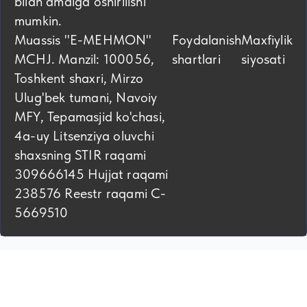
bilan amalga oshirilishi
mumkin.
Muassis "E-MEHMON"
Foydalanish
Maxfiylik
MCHJ. Manzil: 100056,
shartlari
siyosati
Toshkent shaxri, Mirzo
Ulug'bek tumani, Navoiy
MFY, Tepamasjid ko'chasi,
4а-uy Litsenziya oluvchi
shaxsning STIR raqami
309666145 Hujjat raqami
238576 Reestr raqami C-
5669510