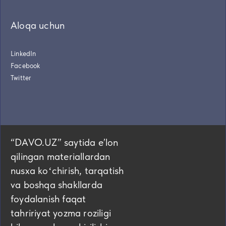
Aloqa uchun
LinkedIn
Facebook
Twitter
“DAVO.UZ” saytida eʼlon
qilingan materiallardan
nusxa koʻchirish, tarqatish
va boshqa shakllarda
foydalanish faqat
tahririyat yozma roziligi