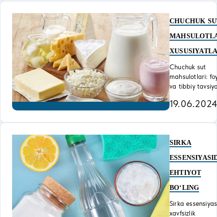
CHUCHUK SU
MAHSULOTLA
XUSUSIYATLA
Chuchuk sut
mahsulotlari: fo
va tibbiy tavsiy
19.06.202
SIRKA
ESSЕNSIYASI
EHTIYOT
BO‘LING
Sirka essensiyas
xavfsizlik