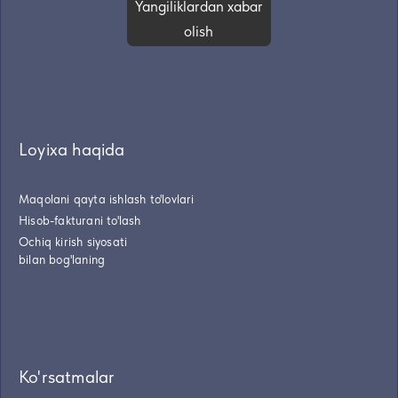
Yangiliklardan xabar
olish
Loyixa haqida
Maqolani qayta ishlash to'lovlari
Hisob-fakturani to'lash
Ochiq kirish siyosati
bilan bog'laning
Ko'rsatmalar