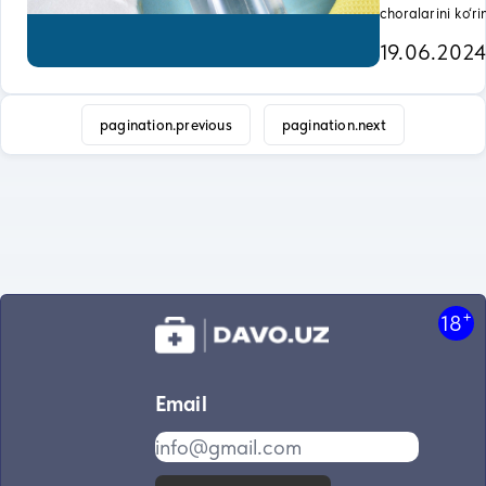
choralarini ko‘ri
19.06.202
pagination.previous
pagination.next
+
18
Email