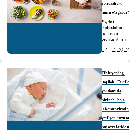
yondashuv:
nima o‘zgardi?
Foydali
mahsulotlarni
tanlashni
osonlashtirish
24.12.202
Tibbiyotdagi
inqilob: Fertilo
yordamida
birinchi bola
laboratoriyada
yetilgan tuxum
hujayralaridan