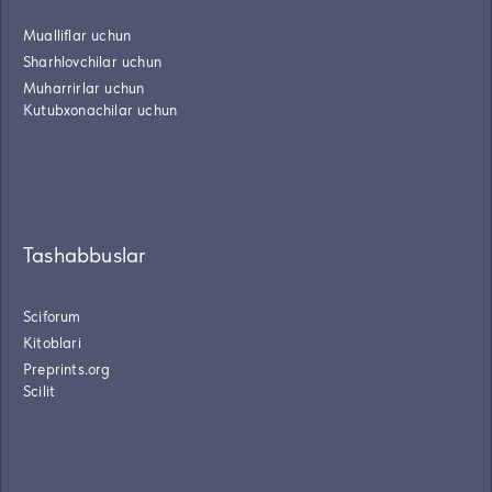
Mualliflar uchun
Sharhlovchilar uchun
Muharrirlar uchun
Kutubxonachilar uchun
Tashabbuslar
Sciforum
Kitoblari
Preprints.org
Scilit