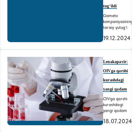
tugʻildi
Gameto
kompaniyasinin
tarixiy yutug‘i
19.12.2024
Lenakapavir:
OIVga qarshi
kurashdagi
yangi qadam
OIVga qarshi
kurashdagi
yangi qadam
18.07.2024