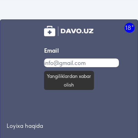
+
18
Email
Yangiliklardan xabar
olish
Loyixa haqida