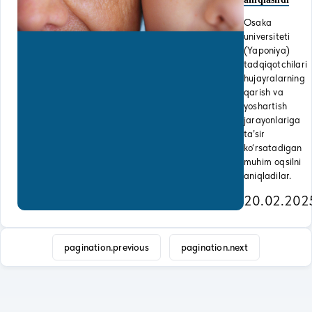
Osaka
universiteti
(Yaponiya)
tadqiqotchilari
hujayralarning
qarish va
yoshartish
jarayonlariga
ta’sir
ko‘rsatadigan
muhim oqsilni
aniqladilar.
20.02.202
pagination.previous
pagination.next