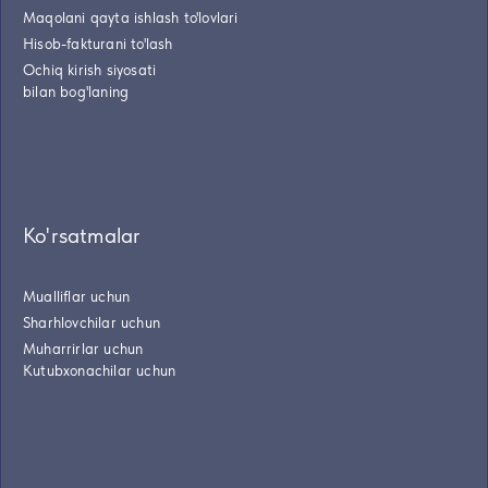
Maqolani qayta ishlash to'lovlari
Hisob-fakturani to'lash
Ochiq kirish siyosati
bilan bog'laning
Ko'rsatmalar
Mualliflar uchun
Sharhlovchilar uchun
Muharrirlar uchun
Kutubxonachilar uchun