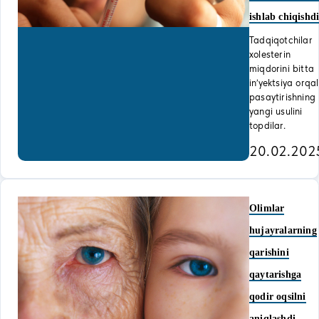
ishlab chiqishd
Tadqiqotchilar
xolesterin
miqdorini bitta
inʼyektsiya orqal
pasaytirishning
yangi usulini
topdilar.
20.02.202
Olimlar
hujayralarning
qarishini
qaytarishga
qodir oqsilni
aniqlashdi