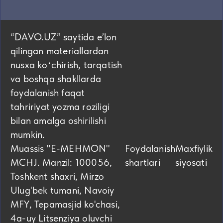
“DAVO.UZ” saytida eʼlon
qilingan materiallardan
nusxa koʻchirish, tarqatish
va boshqa shakllarda
foydalanish faqat
tahririyat yozma roziligi
bilan amalga oshirilishi
mumkin.
Muassis "E-MEHMON"
Foydalanish
Maxfiylik
MCHJ. Manzil: 100056,
shartlari
siyosati
Toshkent shaxri, Mirzo
Ulug'bek tumani, Navoiy
MFY, Tepamasjid ko'chasi,
4а-uy Litsenziya oluvchi