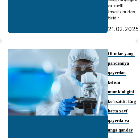
va xavfli
kasalliklaridan
biridir
21.02.202
Olimlar yangi
pandemiya
qayerdan
kelishi
mumkinligini
ko‘rsatdi! Eng
katta xavf
qayerda va
unga qanday