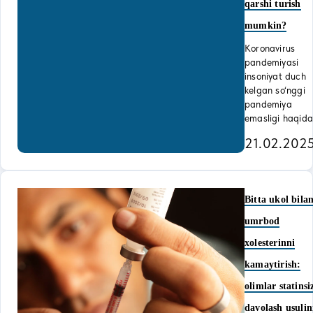
qarshi turish
mumkin?
Koronavirus
pandemiyasi
insoniyat duch
kelgan so‘nggi
pandemiya
emasligi haqida
21.02.202
Bitta ukol bila
umrbod
xolesterinni
kamaytirish:
olimlar statinsi
davolash usulin