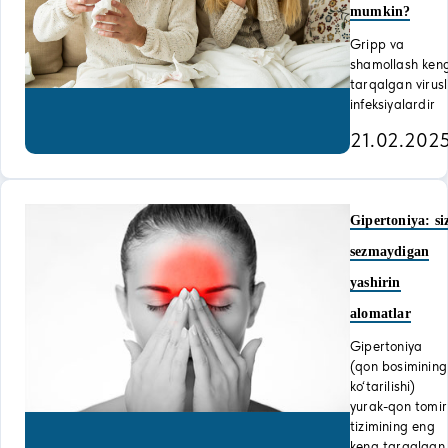
mumkin?
Gripp va
shamollash ken
tarqalgan virusl
infeksiyalardir
21.02.202
Gipertoniya: si
sezmaydigan
yashirin
alomatlar
Gipertoniya
(qon bosimining
ko‘tarilishi)
yurak-qon tomir
tizimining eng
keng tarqalgan