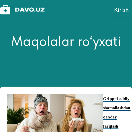
Kirish
Maqolalar ro‘yxati
Grippni oddiy
shamollashdan
qanday
farqlash