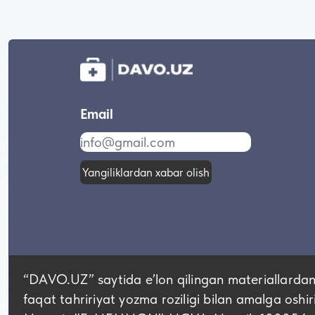
Email
Yangiliklardan xabar olish
“DAVO.UZ” saytida eʼlon qilingan materiallardan
faqat tahririyat yozma roziligi bilan amalga oshir