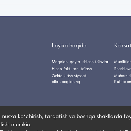
Loyixa haqida
Ko'rsa
Maqolani qayta ishlash to'lovlari
Muallifla
Hisob-fakturani to'lash
Sharhlovc
Ochiq kirish siyosati
Muharrir
bilan bog'laning
Kutubxon
 nusxa koʻchirish, tarqatish va boshqa shakllarda fo
ilishi mumkin.