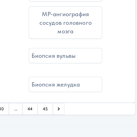
МР-ангиография
сосудов головного
мозга
Биопсия вульвы
Биопсия желудка
10
...
44
45