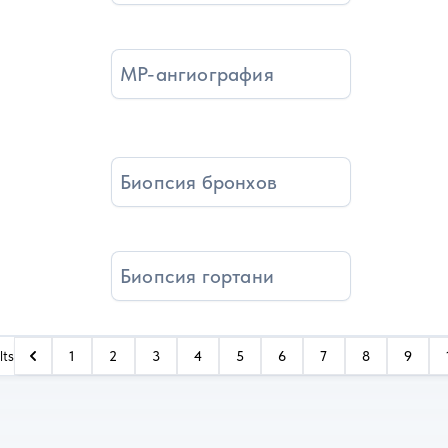
МР-ангиография
Биопсия бронхов
Биопсия гортани
lts
1
2
3
4
5
6
7
8
9