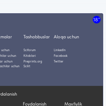
+
18
tmalar
Tashabbuslar
Aloqa uchun
r uchun
Sciforum
LinkedIn
hilar uchun
Kitoblari
Facebook
lar uchun
Preprints.org
Twitter
achilar uchun
Scilit
ydalanish
Foydalanish
Maxfiylik